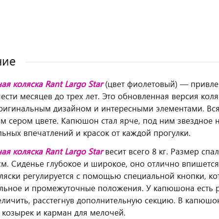
ние
ая коляска Rant Largo Star
(цвет фиолетовый) — привлек
шести месяцев до трех лет. Это обновленная версия кол
ригинальным дизайном и интересными элементами. Вся
м сером цвете. Капюшон стал ярче, под ним звездное 
ьных впечатлений и красок от каждой прогулки.
ая коляска Rant Largo Star
весит всего 8 кг. Размер спа
см. Сиденье глубокое и широкое, оно отлично впишетс
ляски регулируется с помощью специальной кнопки, ко
льное и промежуточные положения. У капюшона есть ря
личить, расстегнув дополнительную секцию. В капюшо
козырек и карман для мелочей.