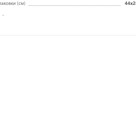
паковки (см)
44x2