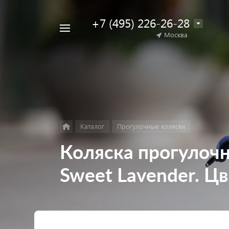
+7 (495) 226-26-28
Например,
Москва
Найти
коляска
в каталоге
для
двойни
Каталог
Прогулочные коляски
Коляска прогулочна
Sweet Lavender. Ц