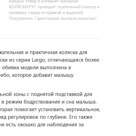
Каждый товар в интернет-магазине
КОЛЯСКИ.РУС проходит тщательный осмотр и
проверку перед отправкой и выдачей
Покупателю. Гарантируем высокое качество!
ательная и практичная коляска для
яски из серии Largo, отличающаяся более
 обивка модели выполнена в
небо, которое добавит малышу
льной зоны с поднятой подставкой для
я в режим бодрствования и сна малыша.
торая помогает установить вертикальное,
д регулировок по глубине. Его также
не есть окошко для наблюдения за