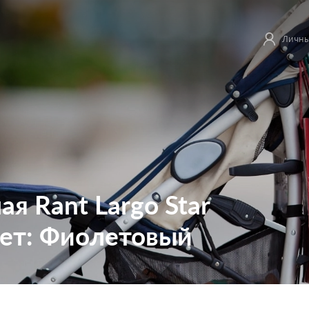
Личны
я Rant Largo Star
вет: Фиолетовый