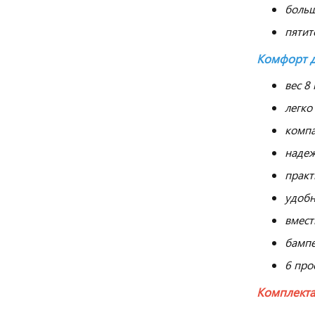
больш
пятит
Комфорт д
вес 8 к
легко
компа
надеж
практ
удобн
вмест
бампе
6 про
Комплекта