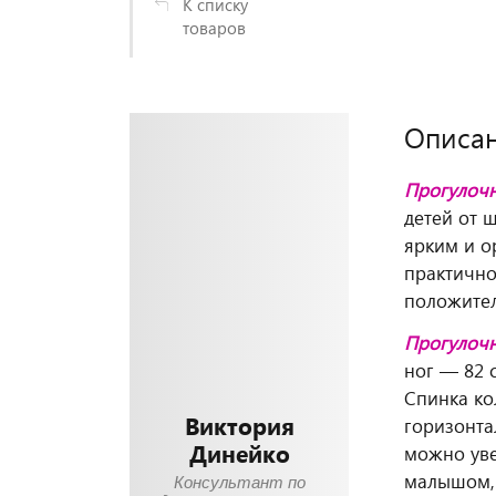
К списку
товаров
Описа
Прогулочн
детей от 
ярким и о
практично
положител
Прогулочн
ног — 82 
Спинка ко
Виктория
горизонта
Динейко
можно уве
малышом, 
Консультант по