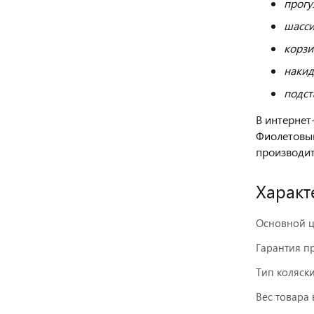
прогу
шасси
корзи
накид
подст
В интернет
Фиолетовый
производи
Характ
Основной ц
Гарантия п
Тип коляск
Вес товара 