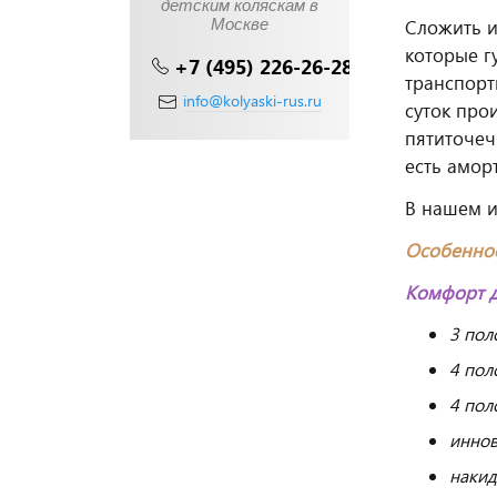
детским коляскам в
Москве
Сложить 
которые г
+7 (495) 226-26-28
транспорт
info@kolyaski-rus.ru
суток про
пятиточеч
есть амор
В нашем 
Особеннос
Комфорт д
3 пол
4 пол
4 пол
иннов
накид