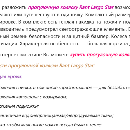
и разложить
прогулочную коляску Rant Largo Star
возмож
уляют или путешествуют в одиночку. Компактный размер
ировке. В комплекте есть теплая накидка на ножки и по
изводитель предусмотрел светоотражающие элементы. 
ный ремень безопасности и защитный бампер. Колеса 
тизация. Характерная особенность — большая корзина 
интернет-магазине Вы можете
купить прогулочную коляс
ти прогулочной коляски Rant Largo Star:
ля крохи:
ожения спинки, в том числе горизонтальное — для беззаботно
ожения капюшона с козырьком;
ожения подножки;
ационная водонепроницаемая/непродуваемая ткань;
ка, чтобы маленькие ножки всегда были в тепле;