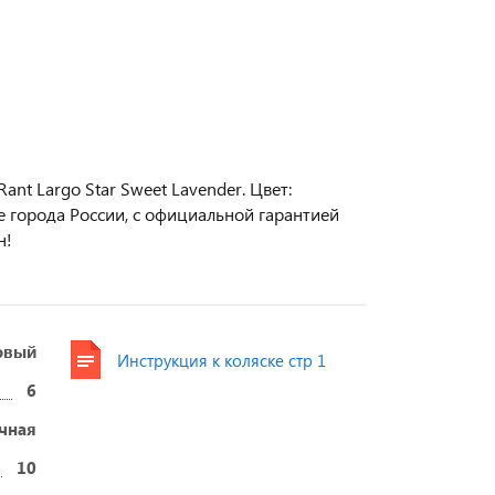
t Largo Star Sweet Lavender. Цвет:
е города России, с официальной гарантией
н!
овый
Инструкция к коляске стр 1
6
чная
10