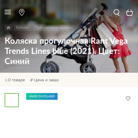
Каталог
Прогулочные коляски
Коляска прогулочная Rant Vega
Trends Lines blue (2021). Цвет:
Синий
О товаре
Цена и заказ
MADE IN POLAND