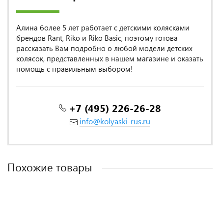
Алина более 5 лет работает с детскими колясками
брендов Rant, Riko и Riko Basic, поэтому готова
рассказать Вам подробно о любой модели детских
колясок, представленных в нашем магазине и оказать
помощь с правильным выбором!
+7 (495) 226-26-28
info@kolyaski-rus.ru
Похожие товары
MADE IN POLAND
MADE IN POLAND
MADE IN POLAND
ITALY DESIGN
MADE IN ITALY