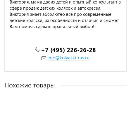
Виктория, мама двоих детей и опытный консультант в
сфере продаж детских колясок и автокресел.
Виктория знает абсолютно всё про современные
детские коляски, их особенности и отличия и сможет
Вам помочь сделать правильный выбор!
+7 (495) 226-26-28
info@kolyaski-rus.ru
Похожие товары
MADE IN POLAND
MADE IN POLAND
MADE IN POLAND
MADE IN POLAND