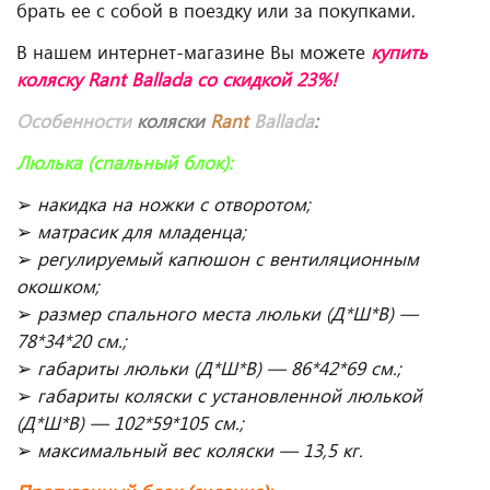
брать ее с собой в поездку или за покупками.
В нашем интернет-магазине Вы можете
купить
коляску Rant Ballada со скидкой 23%!
Особенности
коляски
Rant
Ballada
:
Люлька (спальный блок):
➢
накидка на ножки с отворотом;
➢
матрасик для младенца;
➢
регулируемый капюшон с вентиляционным
окошком;
➢
размер спального места люльки (Д*Ш*В) —
78*34*20 см.;
➢
габариты люльки (Д*Ш*В) — 86*42*69 см.;
➢
габариты коляски с установленной люлькой
(Д*Ш*В) — 102*59*105 см.;
➢
максимальный вес коляски — 13,5 кг.