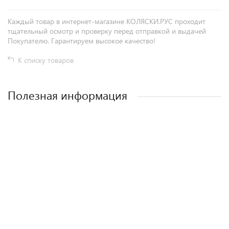
Каждый товар в интернет-магазине КОЛЯСКИ.РУС проходит
тщательный осмотр и проверку перед отправкой и выдачей
Покупателю. Гарантируем высокое качество!
К списку товаров
Полезная информация
Лучшие детские коляски 2-в-1. Рейтинг и
Рейтинг прогулочных колясок для зимы
Рейтинг колясок для новорожденных
Как выбрать детскую коляску для
новорожденного?
рекомендации.