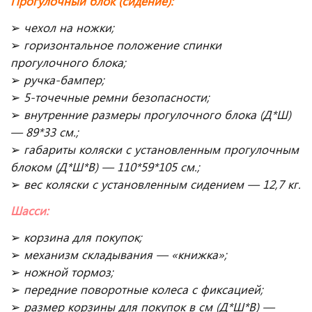
Прогулочный блок (сидение):
➢
чехол на ножки;
➢
горизонтальное положение спинки
прогулочного блока;
➢
ручка-бампер;
➢
5-точечные ремни безопасности;
➢
внутренние размеры прогулочного блока (Д*Ш)
— 89*33 см.;
➢
габариты коляски с установленным прогулочным
блоком (Д*Ш*В) — 110*59*105 см.;
➢
вес коляски с установленным сидением — 12,7 кг.
Шасси:
➢
корзина для покупок;
➢
механизм складывания — «книжка»;
➢
ножной тормоз;
➢
передние поворотные колеса с фиксацией
;
➢
размер корзины для покупок в см (Д*Ш*В) —