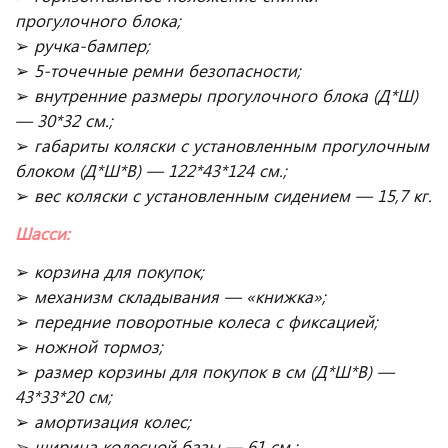
прогулочного блока;
➢
ручка-бампер;
➢
5-точечные ремни безопасности;
➢
внутренние размеры прогулочного блока (Д*Ш)
— 30*32 см.;
➢
габариты коляски с установленным прогулочным
блоком (Д*Ш*В) — 122*43*124 см.;
➢
вес коляски с установленным сидением — 15,7 кг.
Шасси:
➢
корзина для покупок;
➢
механизм складывания — «книжка»;
➢
передние поворотные колеса с фиксацией;
➢
ножной тормоз;
➢
размер корзины для покупок в см (Д*Ш*В) —
43*33*20 см;
➢
амортизация колес;
➢
ширина колесной базы — 61 см.;