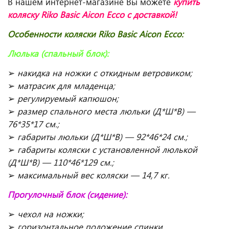
В нашем интернет-магазине Вы можете
купить
коляску Riko Basic Aicon
Ecco
с доставкой!
Особенности коляски
Riko Basic Aicon
Ecco
:
Люлька (спальный блок):
➢
накидка на ножки с откидным ветровиком;
➢
матрасик для младенца;
➢
регулируемый капюшон;
➢
размер спального места люльки (Д*Ш*В) —
76*35*17 см.;
➢
габариты люльки (Д*Ш*В) — 92*46*24 см.;
➢
габариты коляски с установленной люлькой
(Д*Ш*В) — 110*46*129 см.;
➢
максимальный вес коляски — 14,7 кг.
Прогулочный блок (сидение):
➢
чехол на ножки;
➢
горизонтальное положение спинки