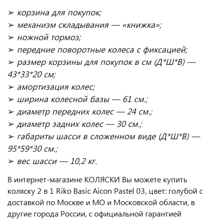
➢
корзина для покупок;
➢
механизм складывания — «книжка»;
➢
ножной тормоз;
➢
передние поворотные колеса с фиксацией
;
➢
размер корзины для покупок в см (Д*Ш*В) —
43*33*20 см;
➢
амортизация колес;
➢
ширина колесной базы — 61 см.;
➢
диаметр передних колес — 24 см.;
➢
диаметр задних колес — 30 см.;
➢
габариты шасси в сложенном виде (Д*Ш*В) —
95*59*30 см.;
➢
вес шасси — 10,2 кг.
В интернет-магазине КОЛЯСКИ Вы можете купить
коляску 2 в 1 Riko Basic Aicon Pastel 03, цвет: голубой с
доставкой по Москве и МО и Московской области, в
другие города России, с официальной гарантией