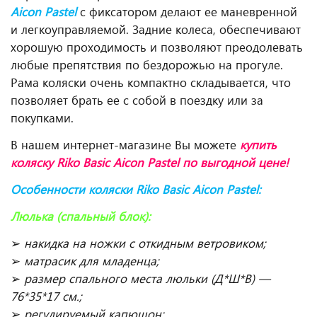
Aicon
Pastel
с фиксатором делают ее маневренной
и легкоуправляемой. Задние колеса, обеспечивают
хорошую проходимость и позволяют преодолевать
любые препятствия по бездорожью на прогуле.
Рама коляски очень компактно складывается, что
позволяет брать ее с собой в поездку или за
покупками.
В нашем интернет-магазине Вы можете
купить
коляску Riko Basic Aicon Pastel по выгодной цене!
Особенности коляски
Riko
Basic
Aicon
Pastel
:
Люлька (спальный блок):
➢
накидка на ножки с откидным ветровиком;
➢
матрасик для младенца;
➢
размер спального места люльки (Д*Ш*В) —
76*35*17 см.;
➢
регулируемый капюшон;