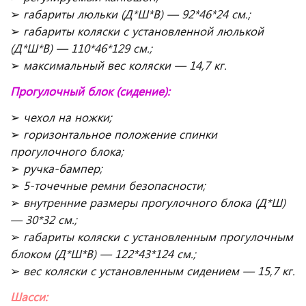
➢
габариты люльки (Д*Ш*В) — 92*46*24 см.;
➢
габариты коляски с установленной люлькой
(Д*Ш*В) — 110*46*129 см.;
➢
максимальный вес коляски — 14,7 кг.
Прогулочный блок (сидение):
➢
чехол на ножки;
➢
горизонтальное положение спинки
прогулочного блока;
➢
ручка-бампер;
➢
5-точечные ремни безопасности;
➢
внутренние размеры прогулочного блока (Д*Ш)
— 30*32 см.;
➢
габариты коляски с установленным прогулочным
блоком (Д*Ш*В) — 122*43*124 см.;
➢
вес коляски с установленным сидением — 15,7 кг.
Шасси: