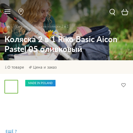
Каталог
Детские коляски 2 в 1
Коляска 2 в 1 Riko Basic Aicon
Pastel 05 оливковый
О товаре
Цена и заказ
MADE IN POLAND
ЕЩЁ 7