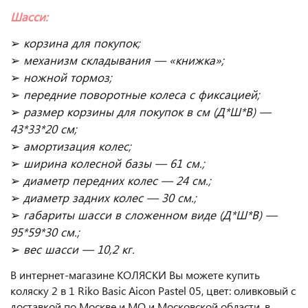
Шасси:
➢
корзина для покупок;
➢
механизм складывания — «книжка»;
➢
ножной тормоз;
➢
передние поворотные колеса с фиксацией
;
➢
размер корзины для покупок в см (Д*Ш*В) —
43*33*20 см;
➢
амортизация колес;
➢
ширина колесной базы — 61 см.;
➢
диаметр передних колес — 24 см.;
➢
диаметр задних колес — 30 см.;
➢
габариты шасси в сложенном виде (Д*Ш*В) —
95*59*30 см.;
➢
вес шасси — 10,2 кг.
В интернет-магазине КОЛЯСКИ Вы можете купить
коляску 2 в 1 Riko Basic Aicon Pastel 05, цвет: оливковый с
доставкой по Москве и МО и Московской области, в