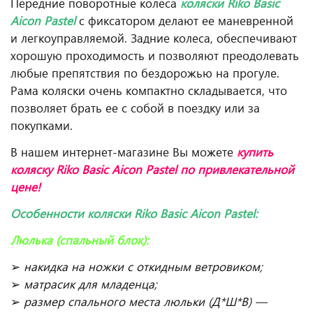
Передние поворотные колеса
коляски Riko Basic
Aicon
Pastel
с фиксатором делают ее маневренной
и легкоуправляемой. Задние колеса, обеспечивают
хорошую проходимость и позволяют преодолевать
любые препятствия по бездорожью на прогуле.
Рама коляски очень компактно складывается, что
позволяет брать ее с собой в поездку или за
покупками.
В нашем интернет-магазине Вы можете
купить
коляску Riko Basic Aicon Pastel по привлекательной
цене!
Особенности коляски
Riko
Basic
Aicon
Pastel
:
Люлька (спальный блок):
➢
накидка на ножки с откидным ветровиком;
➢
матрасик для младенца;
➢
размер спального места люльки (Д*Ш*В) —