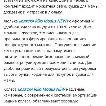
вставки
из эко-кожи на капюшоне и чехле. В
комплект входит москитная сетка, сумка для мамы,
дождевик и матрасик в люльку.
Люлька
коляски Riko Modus
NEW
к
омфортная и
удобная, сделана внутри из 100 % хлопка. Дно
люльки – жесткое, это очень важно для
правильного формирования позвоночника
новорожденного малыша. Прогулочное сидение
легко устанавливается на раму, имеет
пятиточечные ремни безопасности, съемный
бампер, регулируемое положение спинки. Для
удобства родителей предусмотрены регулировка
высоты ручки, корзина для покупок и сумка для
мамы.
Колеса
коляски Riko Modus
NEW
надувные,
камерные, с современной системой амортизации.
Задние колеса, обеспечивают хорошую