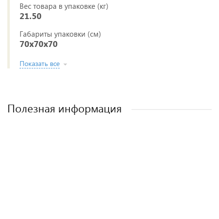
Вес товара в упаковке (кг)
21.50
Габариты упаковки (см)
70x70x70
Показать все
Полезная информация
Лучшие детские коляски 2-в-1. Рейтинг и
Рейтинг прогулочных колясок для зимы
Рейтинг колясок для новорожденных
Как выбрать детскую коляску для
новорожденного?
рекомендации.