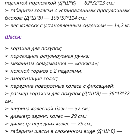
поднятой подножкой (Д*Ш*В) — 82*32*13 см.;
➢
габариты коляски с установленным прогулочным
блоком (Д*Ш*В) — 106*57*114 см.;
➢
вес коляски с установленным сидением — 14,2 кг.
Шасси:
➢
корзина для покупок;
➢
перекидная регулируемая ручка;
➢
механизм складывания — «книжка»;
➢
ножной тормоз с 2 педалями;
➢
амортизация колес;
➢
передние поворотные колеса с фиксацией;
➢
размер корзины для покупок (Д*Ш*В) — 36*43*32
см.;
➢
ширина колесной базы — 57 см.;
➢
диаметр задних колес — 29 см.;
➢
диаметр передних колес — 25 см.;
➢
габариты шасси в сложенном виде (Д*Ш*В) —