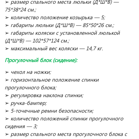
➢
размер спального места люльки (Д*Ш*В) —
75*38*24 см.;
➢
количество положение козырька — 5;
➢
габариты люльки (Д*Ш*В) — 85*50*26 см.;
➢
габариты коляски с установленной люлькой
(Д*Ш*В) — 102*57*124 см.;
➢
максимальный вес коляски — 14,7 кг.
Прогулочный блок (сидение):
➢
чехол на ножки;
➢
горизонтальное положение спинки
прогулочного блока;
➢
регулировка наклона спинки;
➢
ручка-бампер;
➢
5-точечные ремни безопасности;
➢
количество положений спинки прогулочного
сидения — 3;
➢
размер спального места прогулочного блока с