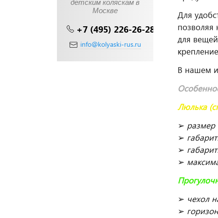
детским коляскам в
Москве
Для удобс
позволяя 
+7 (495) 226-26-28
для вещей
info@kolyaski-rus.ru
крепление
В нашем 
Особенно
Люлька (с
➢
размер 
➢
габарит
➢
габарит
➢
максима
Прогулочн
➢
чехол н
➢
горизон