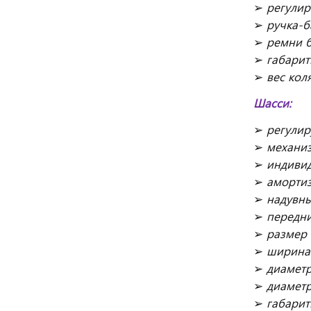
➢
регулир
➢
ручка-
➢
ремни б
➢
габарит
➢
вес кол
Шасси:
➢
регулир
➢
механи
➢
индиви
➢
амортиз
➢
надувны
➢
передни
➢
размер 
➢
ширина 
➢
диаметр
➢
диаметр
➢
габарит