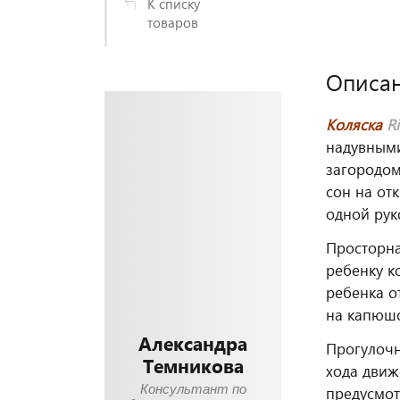
К списку
товаров
Описа
Коляска
R
надувными
загородом
сон на от
одной рук
Просторна
ребенку к
ребенка о
на капюш
Александра
Прогулоч
Темникова
хода движ
Консультант по
предусмот