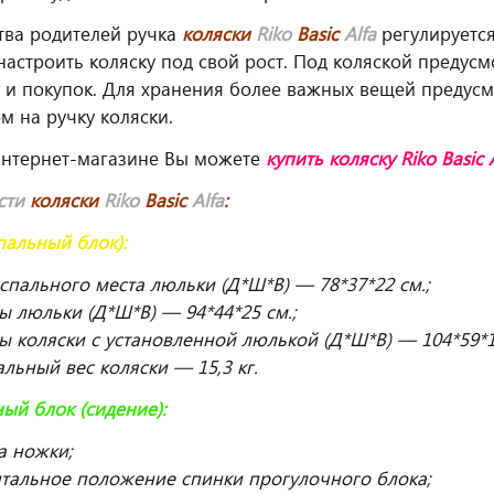
тва родителей ручка
коляски
Riko
Basic
Alfa
регулируетс
настроить коляску под свой рост. Под коляской предус
 и покупок. Для хранения более важных вещей предусм
м на ручку коляски.
интернет-магазине Вы можете
купить
коляску Riko Basic 
сти
коляски
Riko
Basic
Alfa
:
пальный блок):
спального места люльки (Д*Ш*В) — 78*37*22 см.;
ы люльки (Д*Ш*В) — 94*44*25 см.;
ы коляски с установленной люлькой (Д*Ш*В) — 104*59*1
льный вес коляски — 15,3 кг.
ый блок (сидение):
а ножки;
тальное положение спинки прогулочного блока;