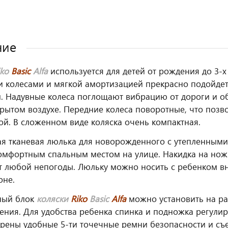
ние
iko
Basic
Alfa
используется для детей от рождения до 3-
 колесами и мягкой амортизацией прекрасно подойдет д
. Надувные колеса поглощают вибрацию от дороги и 
крытом воздухе. Передние колеса поворотные, что позв
ой. В сложенном виде коляска очень компактная.
я тканевая люлька для новорожденного с утепленными
омфортным спальным местом на улице. Накидка на нож
т любой непогоды. Люльку можно носить с ребенком вн
оне.
ный блок
коляски
Riko
Basic
Alfa
можно установить на ра
ения. Для удобства ребенка спинка и подножка регулир
рены удобные 5-ти точечные ремни безопасности и съ