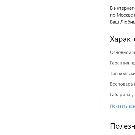
В интернет
по Москве 
Ваш Любим
Характ
Основной ц
Гарантия п
Тип коляск
Вес товара 
Габариты у
Показать все
Полез