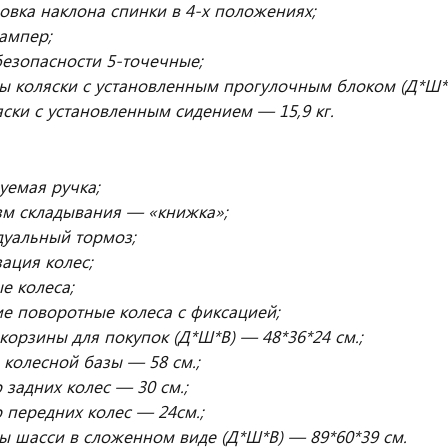
овка наклона спинки в 4-х положениях;
бампер;
езопасности 5-точечные;
ы коляски с установленным прогулочным блоком (Д*Ш*В
яски с установленным сидением — 15,9 кг.
уемая ручка;
зм складывания — «книжка»;
дуальный тормоз;
ация колес;
е колеса;
е поворотные колеса с фиксацией;
корзины для покупок (Д*Ш*В) — 48*36*24 см.;
колесной базы — 58 см.;
 задних колес — 30 см.;
 передних колес — 24см.;
ы шасси в сложенном виде (Д*Ш*В) — 89*60*39 см.