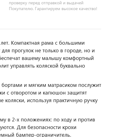
проверку перед отправкой и выдачей
Покупателю. Гарантируем высокое качество!
х лет. Компактная рама с большими
ля прогулок не только в городе, но и
обеспечат вашему малышу комфортный
олит управлять коляской буквально
 бортами и мягким матрасиком послужит
ки с отворотом и капюшон защитят
е коляски, используя практичную ручку
му в 2-х положениях: по ходу и против
уются. Для безопасности крохи
емный бампер-ограничитель.