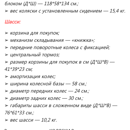
блоком (Д*Ш) — 118*58*134 см.;
➢
вес коляски с установленным сидением — 15,4 кг.
Шасси:
➢
корзина для покупок;
➢
механизм складывания — «книжка»;
➢
передние поворотные колеса с фиксацией;
➢
центральный тормоз;
➢
размер корзины для покупок в см (Д*Ш*В) —
41*39*23 см;
➢
амортизация колес;
➢
ширина колесной базы — 58 см.;
➢
диаметр передних колес — 24 см.;
➢
диаметр задних колес — 30 см.;
➢
габариты шасси в сложенном виде (Д*Ш*В) —
76*61*33 см.;
➢
вес шасси — 10,2 кг.