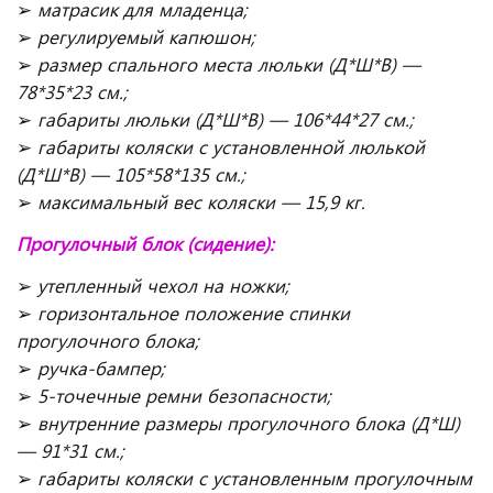
➢
матрасик для младенца;
➢
регулируемый капюшон;
➢
размер спального места люльки (Д*Ш*В) —
78*35*23 см.;
➢
габариты люльки (Д*Ш*В) — 106*44*27 см.;
➢
габариты коляски с установленной люлькой
(Д*Ш*В) — 105*58*135 см.;
➢
максимальный вес коляски — 15,9 кг.
Прогулочный блок (сидение):
➢
утепленный чехол на ножки;
➢
горизонтальное положение спинки
прогулочного блока;
➢
ручка-бампер;
➢
5-точечные ремни безопасности;
➢
внутренние размеры прогулочного блока (Д*Ш)
— 91*31 см.;
➢
габариты коляски с установленным прогулочным