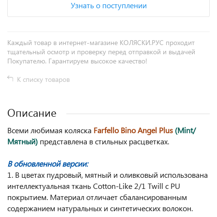
Узнать о поступлении
Каждый товар в интернет-магазине КОЛЯСКИ.РУС проходит
тщательный осмотр и проверку перед отправкой и выдачей
Покупателю. Гарантируем высокое качество!
К списку товаров
Описание
Всеми любимая коляска
Farfello Bino Angel Plus
(Mint/
Мятный)
представлена в стильных расцветках.
В обновленной версии:
1. В цветах пудровый, мятный и оливковый использована
интеллектуальная ткань Cotton-Like 2/1 Twill с PU
покрытием. Материал отличает сбалансированным
содержанием натуральных и синтетических волокон.