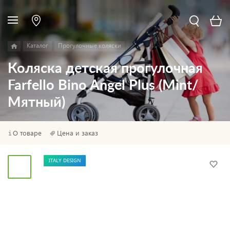
Каталог
Прогулочные коляски
Коляска детская прогулочная
Farfello Bino Angel Plus (Mint/
Мятный)
О товаре
Цена и заказ
ITALY DESIGN