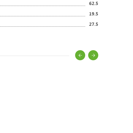
62.5
19.5
27.5
 и рекомендации.
ворожденного?
для зимы
денных