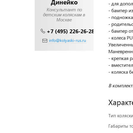
Динейко
- для допо
Консультант по
- бампер из
детским коляскам в
- подножка
Москве
- родитель
+7 (495) 226-26-28
- бампер о
- колеса P
info@kolyaski-rus.ru
Увеличенны
Маневренно
- крепкая р
- вместите
- коляска б
В комплект
Характ
Тип коляск
Габариты то