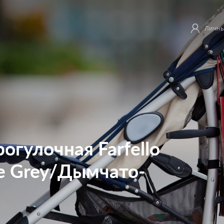
Личны
огулочная Farfello
ke Grey/Дымчато-