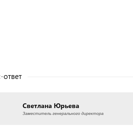
Полезные статьи
Полезные статьи
Полезные статьи
Полезные статьи
-ответ
Светлана Юрьева
Заместитель генерального директора