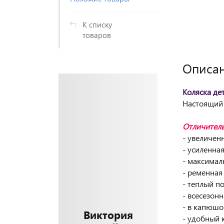
К списку
товаров
Описа
Коляска дет
Настоящий 
Отличитель
- увеличен
- усиленна
- максималь
- ременная
- теплый по
- всесезон
- в капюшо
Виктория
- удобный 