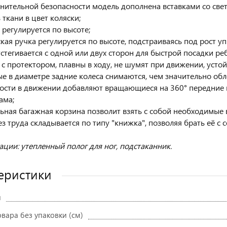
лнительной безопасности модель дополнена вставками со с
 ткани в цвет коляски;
 регулируется по высоте;
ская ручка регулируется по высоте, подстраиваясь под рост у
тстегивается с одной или двух сторон для быстрой посадки реб
U с протектором, плавны в ходу, не шумят при движении, уст
е в диаметре задние колеса снимаются, чем значительно обл
сти в движении добавляют вращающиеся на 360° передние к
ама;
льная багажная корзина позволит взять с собой необходимые 
ез труда складывается по типу "книжка", позволяя брать её с 
ации: утепленный полог для ног, подстаканник.
еристики
и
вара без упаковки (см)