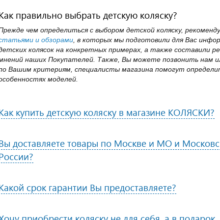
Как правильно выбрать детскую коляску?
Прежде чем определиться с выбором детской коляску, рекоменд
статьями и обзорами
, в которых мы подготовили для Вас инфо
детских колясок на конкретных примерах, а также составили ре
мнений наших Покупателей. Также, Вы можете позвонить нам ил
по Вашим критериям, специалисты магазина помогут определит
особенностях моделей.
Как купить детскую коляску в магазине КОЛЯСКИ?
Вы доставляете товары по Москве и МО и Московск
России?
Какой срок гарантии Вы предоставляете?
Хочу приобрести коляску не для себя, а в подарок.