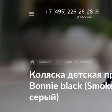
+7 (495) 226-26-28
Например,
Москва
Найти
коляска
в каталоге
для
двойни
Каталог
Прогулочные коляски
Коляска детская пр
Bonnie black (Smo
серый)