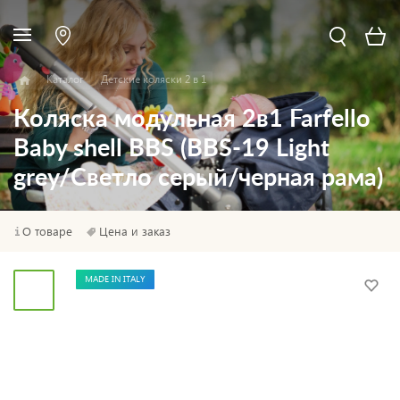
Каталог
Детские коляски 2 в 1
Коляска модульная 2в1 Farfello
Baby shell BBS (BBS-19 Light
grey/Светло серый/черная рама)
О товаре
Цена и заказ
MADE IN ITALY