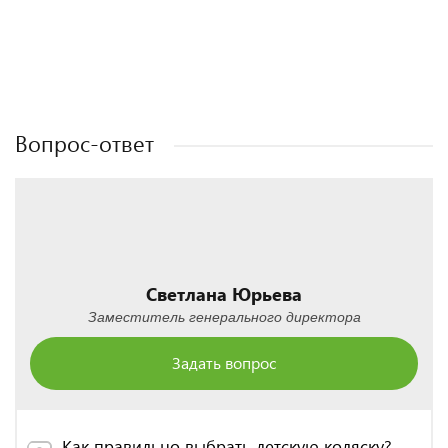
Полезные статьи
Полезные статьи
Полезные статьи
Полезные статьи
Вопрос-ответ
Светлана Юрьева
Заместитель генерального директора
Задать вопрос
Как правильно выбрать детскую коляску?