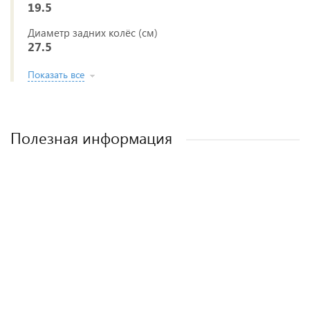
19.5
Диаметр задних колёс (см)
27.5
Показать все
Полезная информация
Лучшие детские коляски 2-в-1. Рейтинг и
Рейтинг прогулочных колясок для зимы
Рейтинг колясок для новорожденных
Как выбрать детскую коляску для
новорожденного?
рекомендации.