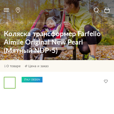
Каталог
Коляски-трансформеры
Коляска трансформер Farfello
Aimile Original New Pearl
(Мятный NDP-5)
О товаре
Цена и заказ
ITALY DESIGN