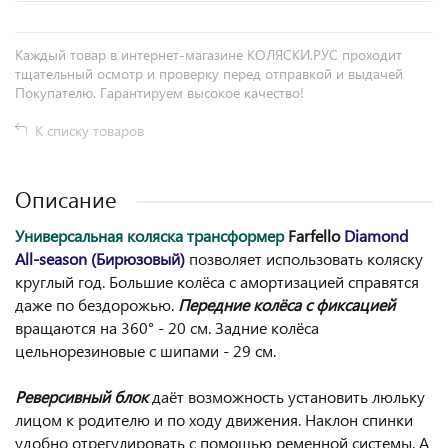
Каждый товар в интернет-магазине КОЛЯСКИ.РУС проходит
тщательный осмотр и проверку перед отправкой и выдачей
Покупателю. Гарантируем высокое качество!
К списку товаров
Описание
Универсальная коляска трансформер
Farfello
Diamond
All-season (Бирюзовый)
позволяет использовать коляску
круглый год. Большие колёса с амортизацией справятся
даже по бездорожью.
Передние колёса с фиксацией
вращаются на 360° - 20 см. Задние колёса
цельнорезиновые с шипами - 29 см.
Реверсивный блок
даёт возможность установить люльку
лицом к родителю и по ходу движения. Наклон спинки
удобно отрегулировать с помощью ременной системы. А