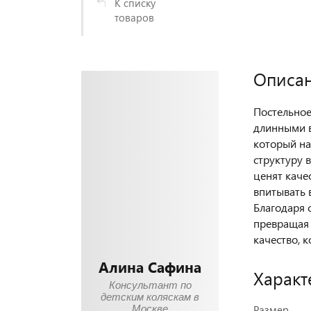
К списку
товаров
Описа
Постельное
длинными в
который на
структуру 
ценят качес
впитывать 
Благодаря 
превращая 
качество, 
Алина Сафина
Характ
Консультант по
детским коляскам в
Москве
Размер