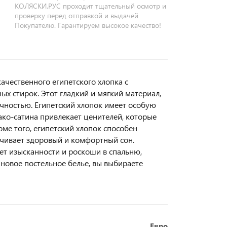
КОЛЯСКИ.РУС проходит тщательный осмотр и
проверку перед отправкой и выдачей
Покупателю. Гарантируем высокое качество!
ачественного египетского хлопка с
х стирок. Этот гладкий и мягкий материал,
чностью. Египетский хлопок имеет особую
мако-сатина привлекает ценителей, которые
роме того, египетский хлопок способен
ечивает здоровый и комфортный сон.
яет изысканности и роскоши в спальню,
новое постельное белье, вы выбираете
Евро