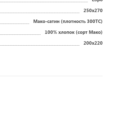
250x270
Мако-сатин (плотность 300ТС)
100% хлопок (сорт Мако)
200x220
ский хлопок
лье
лье