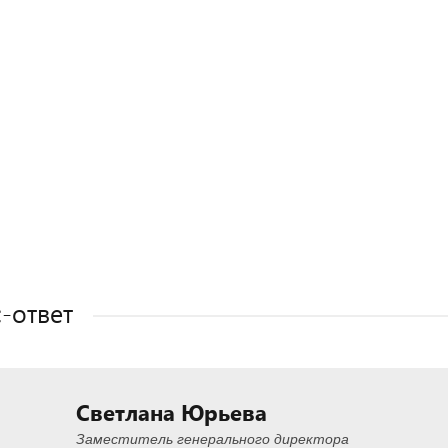
Полезные статьи
Полезные статьи
Полезные статьи
-ответ
Светлана Юрьева
Заместитель генерального директора