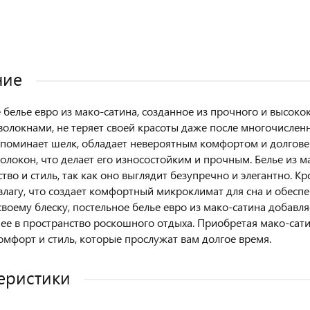
ние
 белье евро из мако-сатина, созданное из прочного и высокок
олокнами, не теряет своей красоты даже после многочисленны
поминает шелк, обладает невероятным комфортом и долгове
волокон, что делает его износостойким и прочным. Белье из 
тво и стиль, так как оно выглядит безупречно и элегантно. К
влагу, что создает комфортный микроклимат для сна и обесп
своему блеску, постельное белье евро из мако-сатина добавл
ее в пространство роскошного отдыха. Приобретая мако-сати
комфорт и стиль, которые прослужат вам долгое время.
еристики