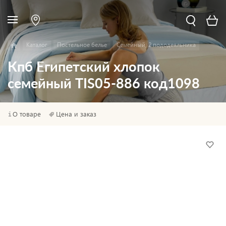
Каталог
Постельное белье
Семейный, 2 пододеяльника
Кпб Египетский хлопок
семейный TIS05-886 код1098
О товаре
Цена и заказ