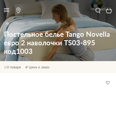
Каталог
Постельное белье
Евро
Постельное белье Tango Novella
евро 2 наволочки TS03-895
код1003
О товаре
Цена и заказ