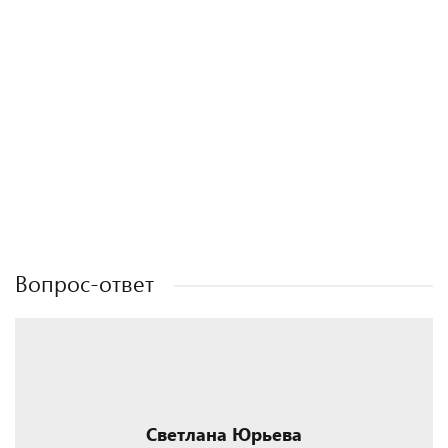
Полезные статьи
Полезные статьи
Полезные статьи
Вопрос-ответ
Светлана Юрьева