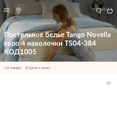
Каталог
Постельное белье
Евро
Постельное белье Tango Novella
евро 4 наволочки TS04-384
КОД1005
О товаре
Цена и заказ