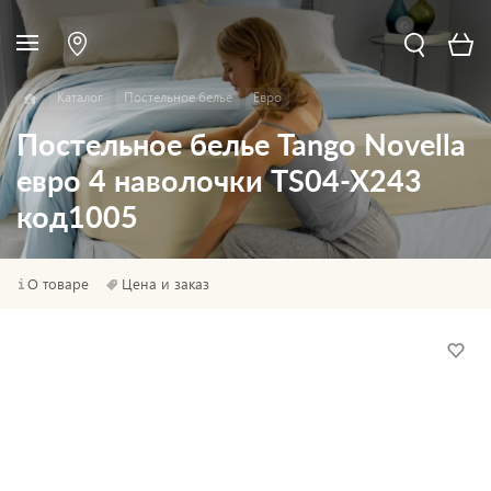
Каталог
Постельное белье
Евро
Постельное белье Tango Novella
евро 4 наволочки TS04-X243
код1005
О товаре
Цена и заказ