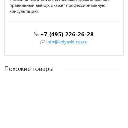
правильный выбор, окажет профессиональную
консультацию.
+7 (495) 226-26-28
info@kolyaski-rus.ru
Похожие товары
Постельное белье Tango Novella евро 2 наволочки TS03-946
Twill евро 4 наволочки TPIG6-1240 КОД1038
Кпб Египетский хлопок евро 4 наволочки TIS07-887 код1026
Twill евро 4 наволочки TPIG6-664 КОД1038
код1003