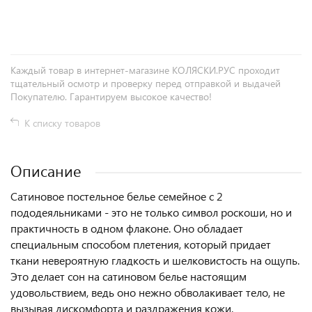
+
−
Каждый товар в интернет-магазине КОЛЯСКИ.РУС проходит
тщательный осмотр и проверку перед отправкой и выдачей
Покупателю. Гарантируем высокое качество!
К списку товаров
Описание
Сатиновое постельное белье семейное с 2
пододеяльниками - это не только символ роскоши, но и
практичность в одном флаконе. Оно обладает
специальным способом плетения, который придает
ткани невероятную гладкость и шелковистость на ощупь.
Это делает сон на сатиновом белье настоящим
удовольствием, ведь оно нежно обволакивает тело, не
вызывая дискомфорта и раздражения кожи.