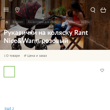
Каталог
Аксессуары для колясок
Рукавички, муфты
Рукавички на коляску Rant
Nice&Warm розовый
О товаре
Цена и заказ
ЕЩЁ 2