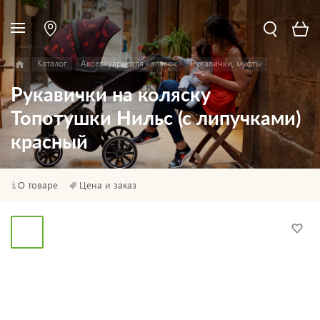
Каталог
Аксессуары для колясок
Рукавички, муфты
Рукавички на коляску
Топотушки Нильс (с липучками)
красный
О товаре
Цена и заказ