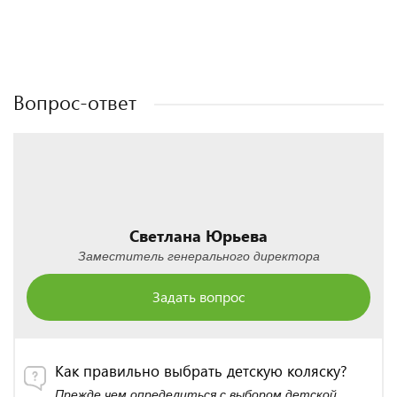
Полезные статьи
Полезные статьи
Полезные статьи
Полезные статьи
Вопрос-ответ
Светлана Юрьева
Заместитель генерального директора
Задать вопрос
Как правильно выбрать детскую коляску?
Прежде чем определиться с выбором детской