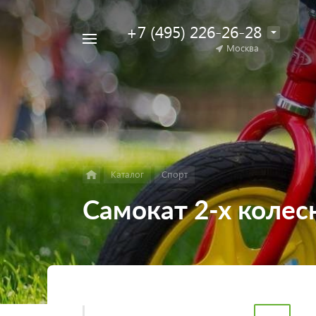
+7 (495) 226-26-28
Например,
Москва
Найти
коляска
в каталоге
для
двойни
Каталог
Спорт
Самокат 2-х колесн