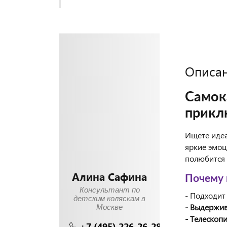
Описа
Само
прикл
Ищете идеа
яркие эмоц
полюбится 
Алина Сафина
Почему
Консультант по
- Подходит
детским коляскам в
- Выдержив
Москве
- Телескоп
+7 (495) 226-26-28