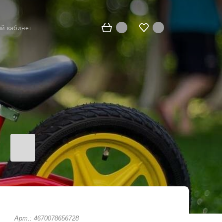
й кабинет
Арт.: 4670078656728