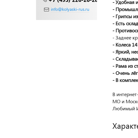
- Удобная 
- Промышл
info@kolyaski-rus.ru
- Грипсы и
- Есть скл
- Противос
- Заднее к
- Колеса 1
- Яркий, н
- Складыва
- Рама из с
- Очень лё
- В компле
В интернет
МО и Моско
Любимый И
Характ