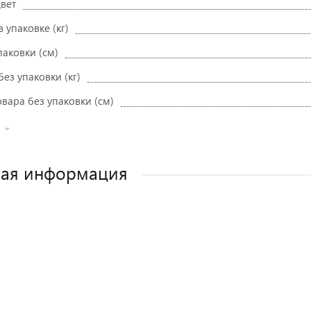
вет
в упаковке (кг)
паковки (см)
без упаковки (кг)
вара без упаковки (см)
ная информация
Как выбрать детское автокресло? Сов
Полезные аксессуары для малыш
Автокресла для новорожден