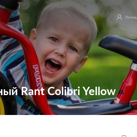
Личны
ый Rant Colibri Yellow