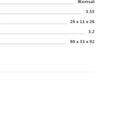
Желтый
3.55
26 х 11 х 26
3.2
90 х 33 х 92
еты эксперта.
ей и мам.
ных.