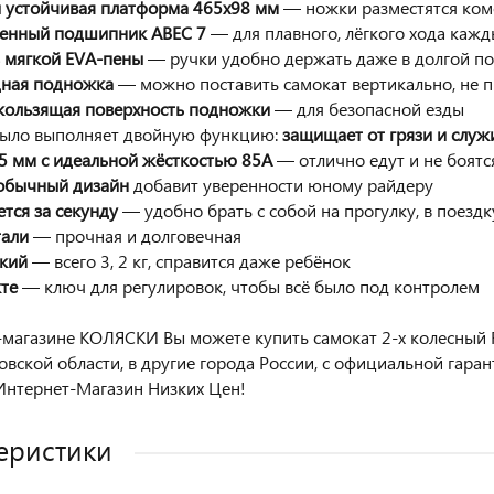
и устойчивая платформа 465х98 мм
— ножки разместятся ко
енный подшипник ABEC 7
— для плавного, лёгкого хода кажд
з мягкой EVA-пены
— ручки удобно держать даже в долгой по
адная подножка
— можно поставить самокат вертикально, не п
кользящая поверхность подножки
— для безопасной езды
рыло выполняет двойную функцию:
защищает от грязи и служи
45 мм с идеальной жёсткостью 85А
— отлично едут и не боятс
еобычный дизайн
добавит уверенности юному райдеру
ется за секунду
— удобно брать с собой на прогулку, в поездк
тали
— прочная и долговечная
гкий
— всего 3, 2 кг, справится даже ребёнок
кте
— ключ для регулировок, чтобы всё было под контролем
-магазине КОЛЯСКИ Вы можете купить самокат 2-х колесный Ra
вской области, в другие города России, с официальной гара
нтернет-Магазин Низких Цен!
еристики