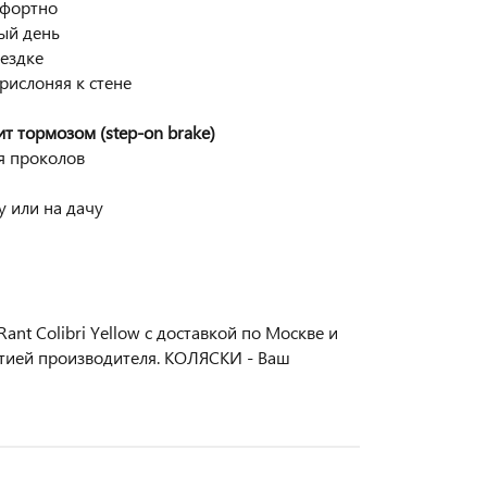
мфортно
ый день
ездке
рислоняя к стене
т тормозом (step-on brake)
я проколов
у или на дачу
nt Colibri Yellow с доставкой по Москве и
нтией производителя. КОЛЯСКИ - Ваш