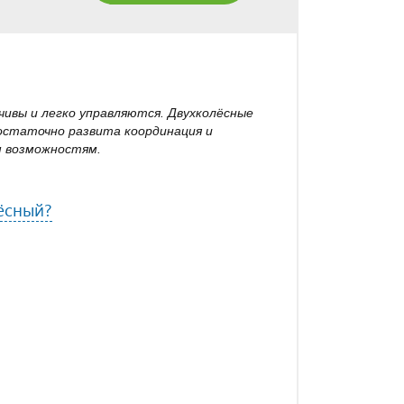
ивы и легко управляются. Двухколёсные
достаточно развита координация и
м возможностям.
лёсный?