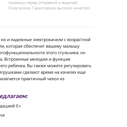
проверку перед отправкой и выдачей
Покупателю. Гарантируем высокое качество!
й, но и надежные электрокачели с возрастной
и, которая обеспечит вашему малышу
гофункциональности этого стульчика: он
на. Встроенные мелодии и функция
его ребенка. Вы также можете регулировать
 игрушками сделают время на качелях еще
рилагается практичный чехол из
редлагаем:
ндацией 0+
ча