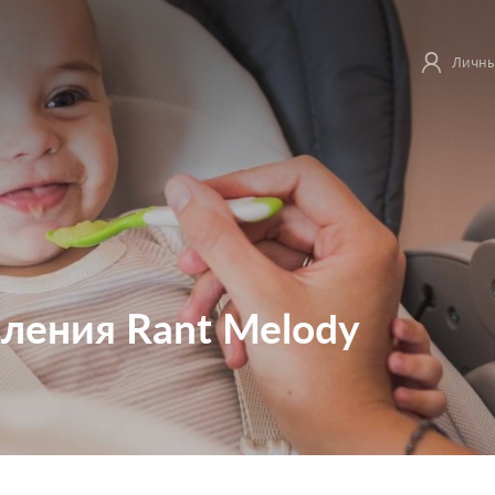
Личны
ления Rant Melody