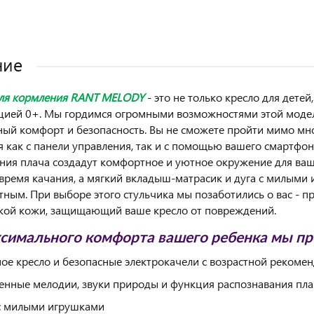
ние
для кормления RANT MELODY
- это не только кресло для дете
ией 0+. Мы гордимся огромными возможностями этой модел
ый комфорт и безопасность. Вы не сможете пройти мимо мно
я как с панели управления, так и с помощью вашего смартфо
ния плача создадут комфортное и уютное окружение для ваш
 время качания, а мягкий вкладыш-матрасик и дуга с милыми
тным. При выборе этого стульчика мы позаботились о вас - п
кой кожи, защищающий ваше кресло от повреждений.
симального комфорта вашего ребенка мы п
ое кресло и безопасные электрокачели с возрастной рекоме
енные мелодии, звуки природы и функция распознавания пла
с милыми игрушками