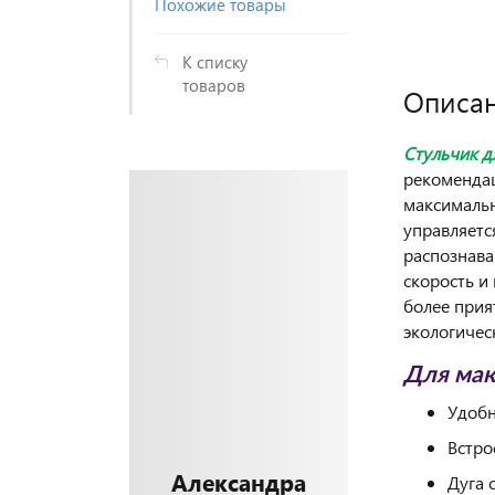
Похожие товары
К списку
товаров
Описа
Стульчик 
рекомендац
максимальн
управляетс
распознава
скорость и
более прия
экологичес
Для мак
Удобн
Встро
Александра
Дуга 