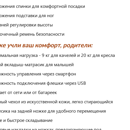
ожения спинки для комфортной посадки
ожения подставки для ног
вней регулировки высоты
очечный ремень безопасности
е учли ваш комфорт, родители:
мальная нагрузка - 9 кг для качелей и 20 кг для кресла
й вкладыш-матрасик для малышей
жность управления через смартфон
жность подключения флешки через USB
ает от сети или от батареек
ый чехол из искусственной кожи, легко стирающийся
есика на задней ножке для удобного перемещения
е и быстрое складывание
овые накладки на ножках, предохраняющие пол