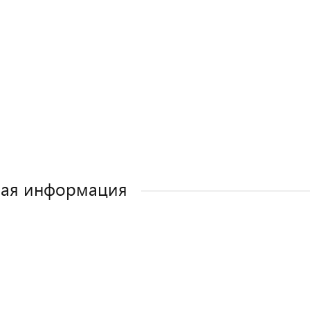
ная информация
Как выбрать детское автокресло? Сов
Полезные аксессуары для малыш
Автокресла для новорожден