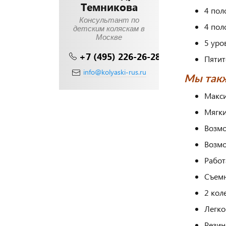
Темникова
4 пол
Консультант по
4 пол
детским коляскам в
Москве
5 уро
+7 (495) 226-26-28
Пятит
info@kolyaski-rus.ru
Мы такж
Макси
Мягки
Возмо
Возмо
Работ
Съемн
2 кол
Легко
Резин