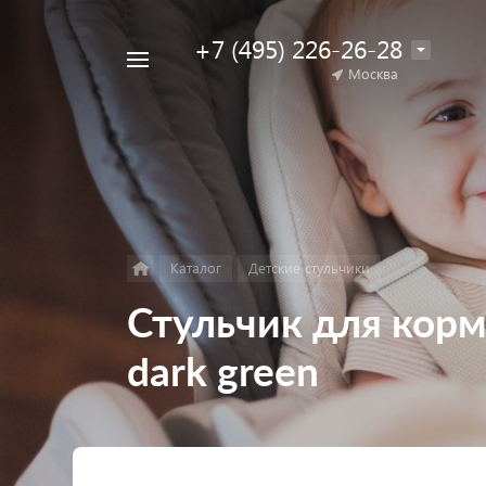
+7 (495) 226-26-28
Например,
Москва
Найти
коляска
в каталоге
для
двойни
Каталог
Детские стульчики
Стульчик для корм
dark green