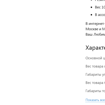
Вес 10
В асс
В интернет
Москве и М
Ваш Любим
Характ
Основной ц
Вес товара 
Габариты у
Вес товара 
Габариты то
Показать все