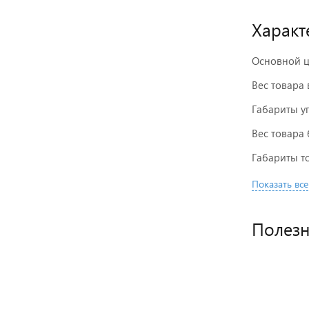
Характ
Основной ц
Вес товара 
Габариты у
Вес товара 
Габариты то
Показать все
Полез