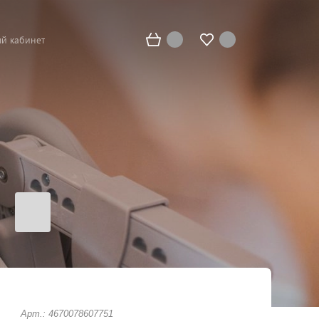
й кабинет
Арт.: 4670078607751