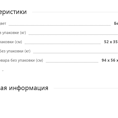
еристики
вет
Б
в упаковке (кг)
паковки (см)
52 x 35
без упаковки (кг)
вара без упаковки (см)
94 x 56 
ная информация
Как выбрать детское автокресло? Сов
Полезные аксессуары для малыш
Автокресла для новорожден