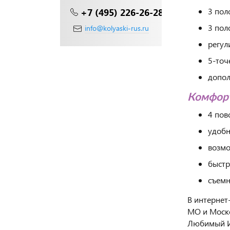
+7 (495) 226-26-28
3 пол
3 пол
info@kolyaski-rus.ru
регул
5-точ
допол
Комфорт
4 пов
удобн
возмо
быстр
съемн
В интернет
МО и Моско
Любимый И