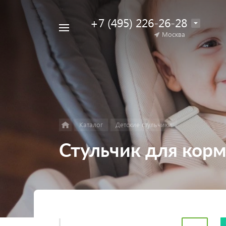
+7 (495) 226-26-28
Например,
Москва
Найти
коляска
в каталоге
для
двойни
Каталог
Детские стульчики
Стульчик для корм