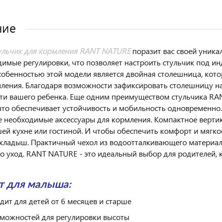
ние
ульчик для кормления RANT NATURE
поразит вас своей уника
димые регулировки, что позволяет настроить стульчик под 
обенностью этой модели является двойная столешница, котор
ления. Благодаря возможности зафиксировать столешницу на
ти вашего ребенка. Еще одним преимуществом стульчика RA
что обеспечивает устойчивость и мобильность одновременно
е необходимые аксессуары для кормления. Компактное верти
шей кухне или гостиной. И чтобы обеспечить комфорт и мягко
кладыш. Практичный чехол из водоотталкивающего материала
го уход. RANT NATURE - это идеальный выбор для родителей, 
т для малыша:
дит для детей от 6 месяцев и старше
зможностей для регулировки высоты