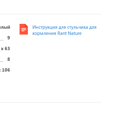
елый
Инструкция для стульчика для
кормления Rant Nature
9
 x 63
8
x 106
еты эксперта.
ей и мам.
ных.