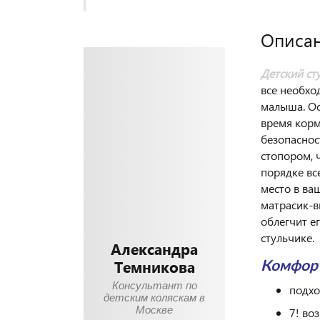
Описа
Детский ст
все необхо
малыша. Ос
время корм
безопаснос
стопором, 
порядке вс
место в ва
матрасик-в
облегчит е
стульчике.
Александра
Темникова
Комфор
Консультант по
подхо
детским коляскам в
Москве
7! во