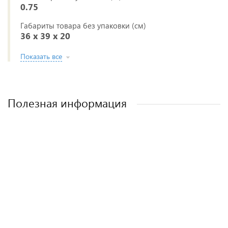
0.75
Габариты товара без упаковки (см)
36 x 39 x 20
Показать все
Полезная информация
Лучшие детские коляски 2-в-1. Рейтинг и
Рейтинг прогулочных колясок для зимы
Рейтинг колясок для новорожденных
Как выбрать детскую коляску для
новорожденного?
рекомендации.