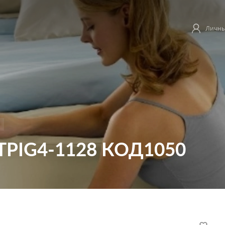
Личны
й TPIG4-1128 КОД1050