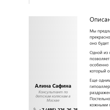
Описа
Мы предла
прекрасно
оно будет
Одной из 
позволяет
особенно 
который о
Еще одним
Алина Сафина
гипоаллер
раздражен
Консультант по
детским коляскам в
Постельно
Москве
кожными 
+7 (495) 226-26-28