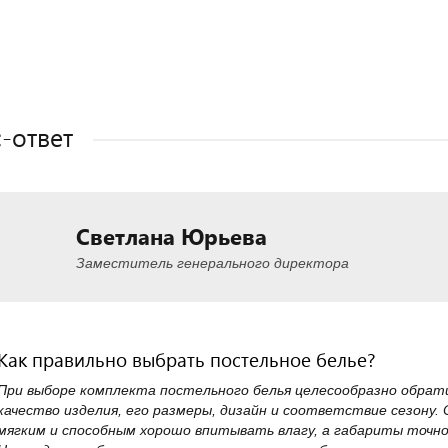
Полезные статьи
Полезные статьи
Полезные статьи
-ответ
Светлана Юрьева
Заместитель генерального директора
Как правильно выбрать постельное белье?
При выборе комплекта постельного белья целесообразно обра
качество изделия, его размеры, дизайн и соответствие сезону.
мягким и способным хорошо впитывать влагу, а габариты точн