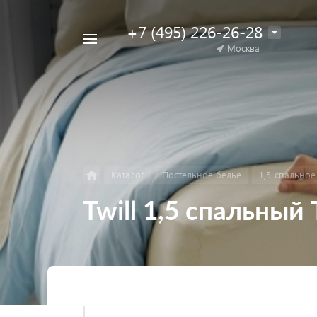
+7 (495) 226-26-28
Например,
Москва
Найти
коляска
в каталоге
для
двойни
Каталог
Постельное белье
1,5-спальное
Twill 1,5 спальны