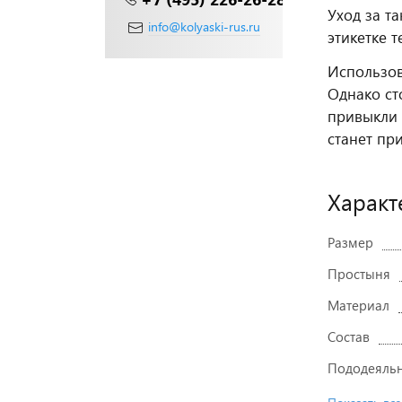
Уход за т
info@kolyaski-rus.ru
этикетке 
Использов
Однако ст
привыкли 
станет пр
Характ
Размер
Простыня
Материал
Состав
Пододеяль