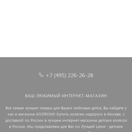
50x70 TS01-X296-50 код1001
1 881 ₽
3 980 ₽
4 200 ₽
+7 (495) 226-26-28
ВАШ ЛЮБИМЫЙ ИНТЕРНЕТ-МАГАЗИН
Все самые лучшие товары для Ваших любимых деток, Вы найдете у
нас в магазине КОЛЯСКИ! Купить коляски недорого в Москве, с
доставкой по России в лучшем интернет-магазине детских колясок
в России. Мы представляем для Вас по Лучшей Цене - детские