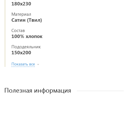
180x230
Материал
Сатин (Твил)
Состав
100% хлопок
Пододеяльник
150x200
Показать все
Полезная информация
Постельное белье из ткани сатин (твил)
Как выбрать постельное белье
Как стирать постельное белье