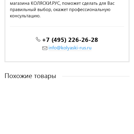
магазина КОЛЯСКИ.РУС, поможет сделать для Вас
правильный выбор, окажет профессиональную
консультацию.
+7 (495) 226-26-28
info@kolyaski-rus.ru
Похожие товары
КПБ Dream Fly 1,5 спальный DF01-519 код1110
Twill 1,5 спальный TPIG4-1970 КОД1050
Постельное белье Tango Novella 1,5-спальный наволочки
КПБ Dream Fly 1,5 спальный DF01-532 код1110