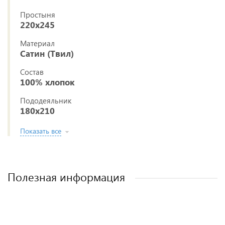
Простыня
220x245
Материал
Сатин (Твил)
Состав
100% хлопок
Пододеяльник
180x210
Показать все
Полезная информация
Постельное белье из ткани сатин (твил)
Как выбрать постельное белье
Как стирать постельное белье