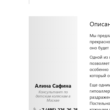
Описа
Мы предла
прекрасно
оно будет
Одной из 
позволяет
особенно 
который о
Алина Сафина
Еще одним
гипоаллер
Консультант по
детским коляскам в
раздражен
Москве
Постельно
+7 (495) 226-26-28
кожными 