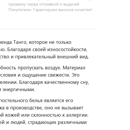
проверку перед отправкой и выдачей
Покупателю. Гарантируем высокое качество!
енда Танго, которое не только
ю. Благодаря своей износостойкости,
чество и привлекательный внешний вид.
обность пропускать воздух. Материал
условия и ощущение свежести. Это
лении. Благодаря качественному сну,
 и энергичными.
остельного белья является его
а в производстве, оно не вызывает
ой кожей или склонностью к аллергии.
шей и людей, страдающих различными