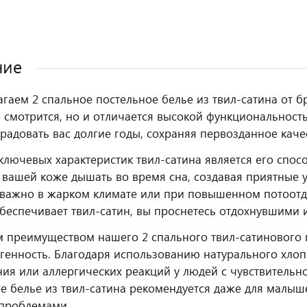
ние
гаем 2 спальное постельное белье из твил-сатина от бр
 смотрится, но и отличается высокой функциональность
 радовать вас долгие годы, сохраняя первозданное ка
ключевых характеристик твил-сатина является его спос
 вашей коже дышать во время сна, создавая приятные 
важно в жарком климате или при повышенном потоотде
беспечивает твил-сатин, вы проснетесь отдохнувшими
 преимуществом нашего 2 спального твил-сатинового п
генность. Благодаря использованию натурального хлопк
ия или аллергических реакций у людей с чувствительн
е белье из твил-сатина рекомендуется даже для малы
проблемами.