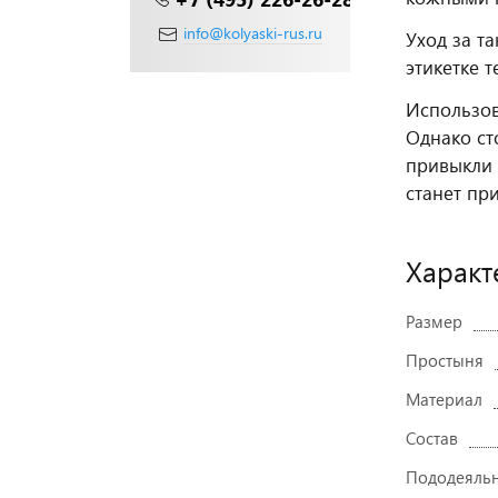
info@kolyaski-rus.ru
Уход за т
этикетке 
Использов
Однако ст
привыкли 
станет пр
Характ
Размер
Простыня
Материал
Состав
Пододеяль