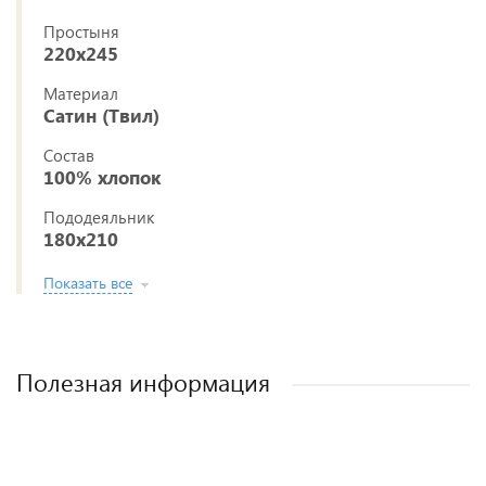
Простыня
220x245
Материал
Сатин (Твил)
Состав
100% хлопок
Пододеяльник
180x210
Показать все
Полезная информация
Постельное белье из ткани сатин (твил)
Как выбрать постельное белье
Как стирать постельное белье