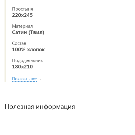
Простыня
220x245
Материал
Сатин (Твил)
Состав
100% хлопок
Пододеяльник
180x210
Показать все
Полезная информация
Постельное белье из ткани сатин (твил)
Как выбрать постельное белье
Как стирать постельное белье