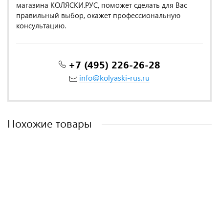
магазина КОЛЯСКИ.РУС, поможет сделать для Вас
правильный выбор, окажет профессиональную
консультацию.
+7 (495) 226-26-28
info@kolyaski-rus.ru
Похожие товары
КПБ Dream Fly 2 спальный DF02-540-70 код1179
Twill 2 спальный TPIG2-1950-70 КОД1049
Twill 2 спальный TPIG2-1717-50 КОД1049
Twill 2 спальный TPIG2-760-70 КОД1049