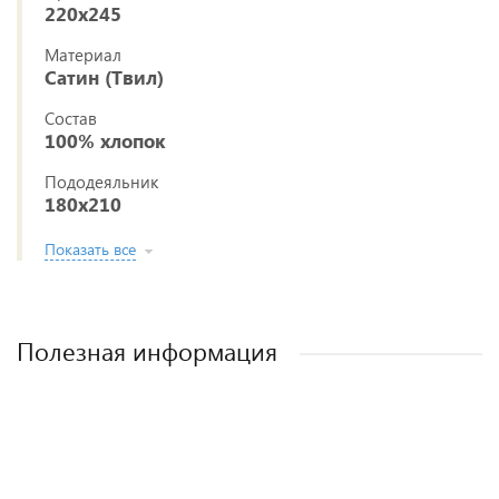
220x245
Материал
Сатин (Твил)
Состав
100% хлопок
Пододеяльник
180x210
Показать все
Полезная информация
Постельное белье из ткани сатин (твил)
Как выбрать постельное белье
Как стирать постельное белье