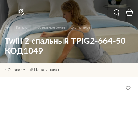
Каталог
Постельное белье
2-спальное
Twill 2 спальный TPIG2-664-50
КОД1049
О товаре
Цена и заказ