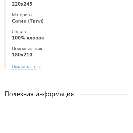
220x245
Материал
Сатин (Твил)
Состав
100% хлопок
Пододеяльник
180x210
Показать все
Полезная информация
Постельное белье из ткани сатин (твил)
Как выбрать постельное белье
Как стирать постельное белье