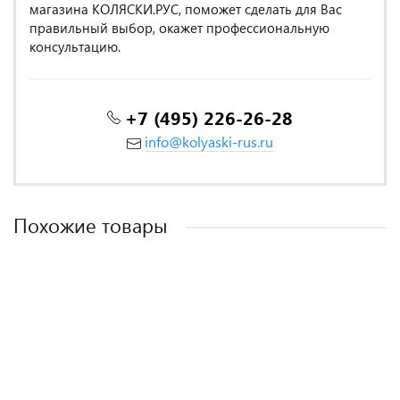
магазина КОЛЯСКИ.РУС, поможет сделать для Вас
правильный выбор, окажет профессиональную
консультацию.
+7 (495) 226-26-28
info@kolyaski-rus.ru
Похожие товары
Twill 2 спальный TPIG2-1939-70 КОД1049
Twill 2 спальный TPIG2-2022-50 КОД1049
Постельное белье Tango Novella 2-спальный 2 наволочки
Twill 2 спальный TPIG2-1845-70 КОД1049