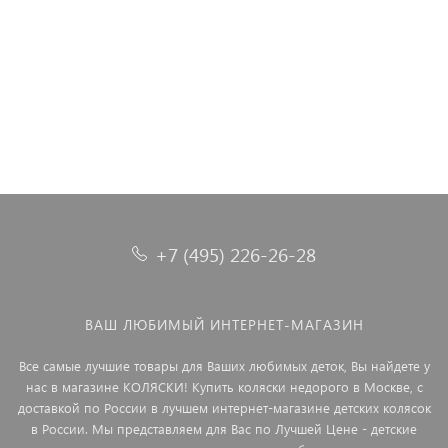
TS02-875-70 код1002
4 850 ₽
4 850 ₽
4 640 ₽
4 850 ₽
+7 (495) 226-26-28
ВАШ ЛЮБИМЫЙ ИНТЕРНЕТ-МАГАЗИН
Все самые лучшие товары для Ваших любимых деток, Вы найдете у
нас в магазине КОЛЯСКИ! Купить коляски недорого в Москве, с
доставкой по России в лучшем интернет-магазине детских колясок
в России. Мы представляем для Вас по Лучшей Цене - детские