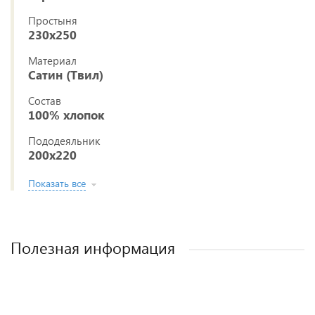
Простыня
230x250
Материал
Сатин (Твил)
Состав
100% хлопок
Пододеяльник
200x220
Показать все
Полезная информация
Постельное белье из ткани сатин (твил)
Как выбрать постельное белье
Как стирать постельное белье