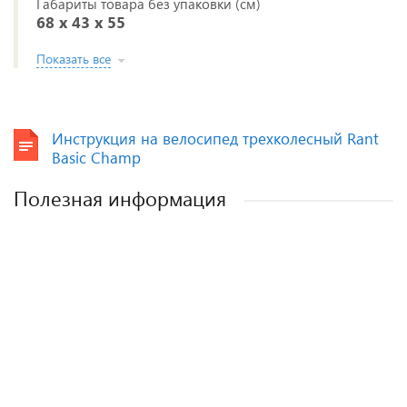
Габариты товара без упаковки (см)
68 x 43 x 55
Показать все
Инструкция на велосипед трехколесный Rant
Basic Champ
Полезная информация
Как выбрать детское автокресло? Советы
Полезные аксессуары для малышей и
Автокресла для новорожденных.
эксперта.
мам.