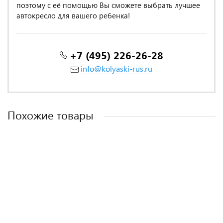
поэтому с её помощью Вы сможете выбрать лучшее
автокресло для вашего ребенка!
+7 (495) 226-26-28
info@kolyaski-rus.ru
Похожие товары
MADE IN POLAND
MADE IN POLAND
MADE IN POLAND
MADE IN POLAND
-18%
База Isofix для автокресел Aster, Miro
База Isofix для автокресел Carry Pro
Адаптер FLEX на шасси коляски для установки автолюльки
База Isofix для детских автокресел