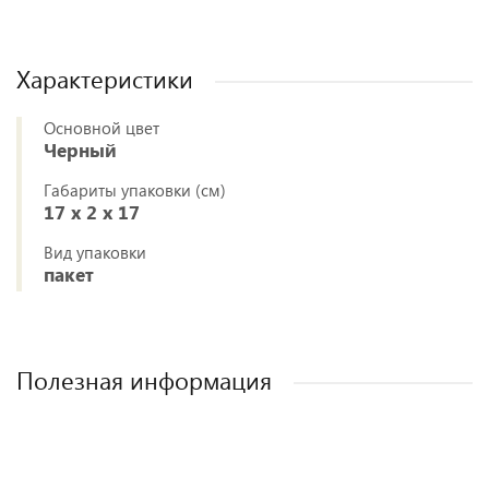
Характеристики
Основной цвет
Черный
Габариты упаковки (см)
17 x 2 x 17
Вид упаковки
пакет
Полезная информация
Как выбрать детское автокресло? Советы
Полезные аксессуары для малышей и
Автокресла для новорожденных.
эксперта.
мам.