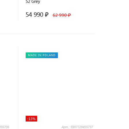
52 Grey
54 990 ₽
62 990 ₽
MADE IN POLAND
-13%
455706
Арт.: 5907729455737