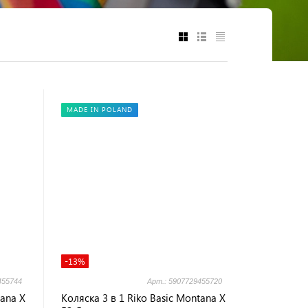
MADE IN POLAND
-13%
455744
Арт.: 5907729455720
tana X
Коляска 3 в 1 Riko Basic Montana X