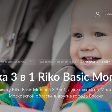
Личны
Детские коляски 3 в 1
Коляски Riko Basic 3 в 1
Коляска 3 в 1 Riko
а 3 в 1 Riko Basic Mo
ляску Riko Basic Montana X 3 в 1, с доставкой по Мос
Московской области, в другие города России