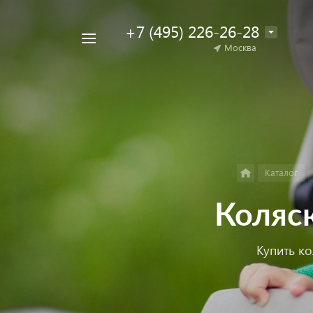
+7 (495) 226-26-28
Например,
Москва
Найти
коляска
в каталоге
для
двойни
Каталог
Коляск
Купить ко