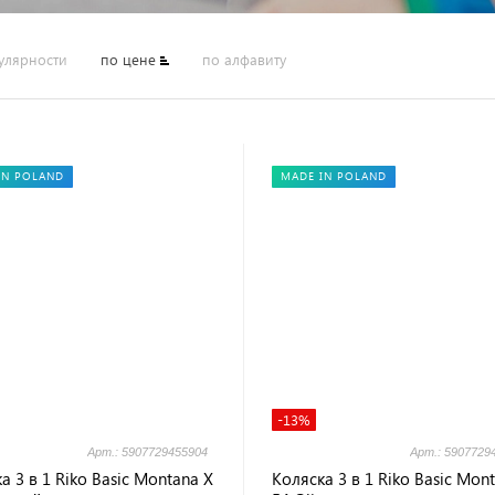
улярности
по цене
по алфавиту
IN POLAND
MADE IN POLAND
-13%
Арт.: 5907729455904
Арт.: 5907729
а 3 в 1 Riko Basic Montana X
Коляска 3 в 1 Riko Basic Mon