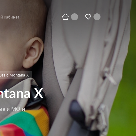
й кабинет
 Basic Montana X
ntana X
кве и МО и