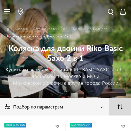
Каталог
Детские коляски 2 в 1
Коляски 2 в 1 для двойни
Коляска для двойни Riko Basic Saxo 2 в 1
Коляска для двойни Riko Basic
Saxo 2 в 1
Купить коляску для двойни RIKO BASIC SAXO 2 в 1 с
доставкой по Москве и МО и
Московской области, в другие города России
Подбор по параметрам
MADE IN POLAND
MADE IN POLAND