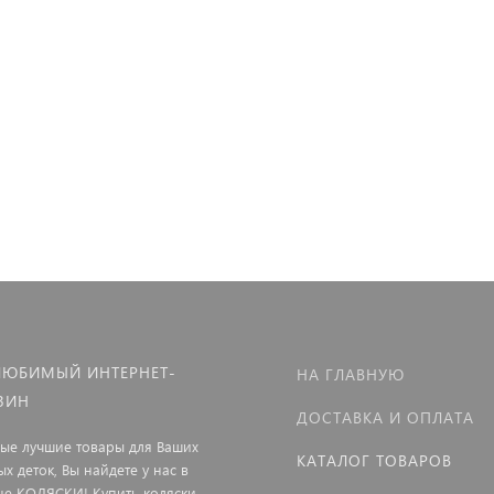
ЛЮБИМЫЙ ИНТЕРНЕТ-
НА ГЛАВНУЮ
ЗИН
ДОСТАВКА И ОПЛАТА
мые лучшие товары для Ваших
КАТАЛОГ ТОВАРОВ
х деток, Вы найдете у нас в
не КОЛЯСКИ! Купить коляски