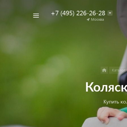
+7 (495) 226-26-28
Например,
Москва
Найти
коляска
в каталоге
для
двойни
Каталог
Коляск
Купить ко