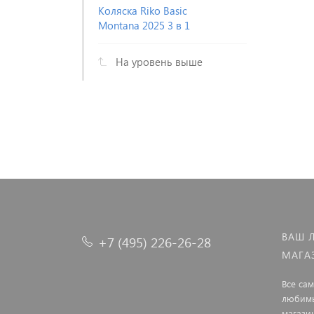
Коляска Riko Basic
Montana 2025 3 в 1
На уровень выше
ВАШ 
+7 (495) 226-26-28
МАГА
Все са
любимы
магази