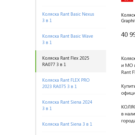
Коляска Rant Basic Nexus
Коляск
3 в 1
Graphi
40 9
Коляска Rant Basic Wave
3 в 1
Коляска Rant Flex 2025
Коляс
RA077 3 в 1
и МО 
Rant F
Коляска Rant FLEX PRO
Купить
2023 RA075 3 в 1
офици
Коляска Rant Siena 2024
КОЛЯС
3 в 1
в нал
города
Коляска Rant Siena 3 в 1