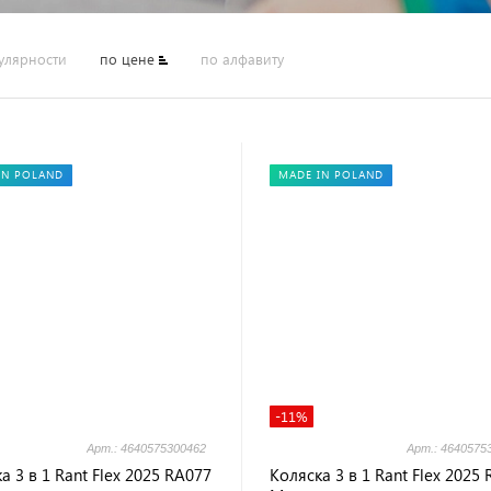
улярности
по цене
по алфавиту
IN POLAND
MADE IN POLAND
-11%
Арт.: 4640575300462
Арт.: 4640575
а 3 в 1 Rant Flex 2025 RA077
Коляска 3 в 1 Rant Flex 2025