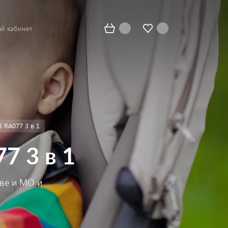
й кабинет
5 RA077 3 в 1
7 3 в 1
кве и МО и