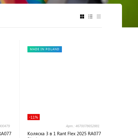
MADE IN POLAND
-11%
300479
Арт.: 4670078652881
 RA077
Коляска 3 в 1 Rant Flex 2025 RA077