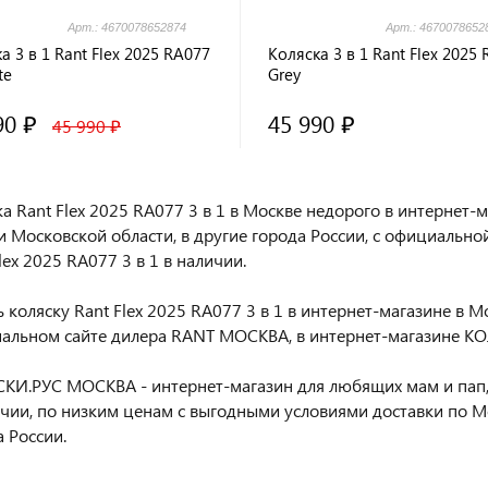
Арт.: 4670078652874
Арт.: 4670078652
а 3 в 1 Rant Flex 2025 RA077
Коляска 3 в 1 Rant Flex 2025
te
Grey
90 ₽
45 990 ₽
45 990 ₽
ка Rant Flex 2025 RA077 3 в 1 в Москве недорого в интернет
и Московской области, в другие города России, с официально
lex 2025 RA077 3 в 1 в наличии.
 коляску Rant Flex 2025 RA077 3 в 1 в интернет-магазине в М
альном сайте дилера RANT МОСКВА, в интернет-магазине К
КИ.РУС МОСКВА - интернет-магазин для любящих мам и пап,
ичии, по низким ценам с выгодными условиями доставки по М
 России.