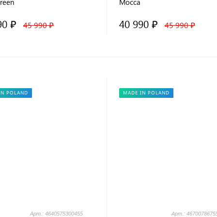
green
Mocca
90 ₽
40 990 ₽
45 990 ₽
45 990 ₽
IN POLAND
MADE IN POLAND
Арт.: 4640575300455
Арт.: 4670078675