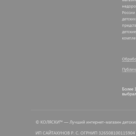
недоро
России
детских
предст
детские
компле
Обрабо
Публич
Более 
выбра
© КОЛЯСКИ™ — Лучший интернет-магазин детских 
ИП САЙТАХУНОВ Р. С. ОГРНИП 326508100115904