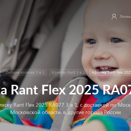
Личны
Детские коляски 3 в 1
Коляски Rant 3 в 1
Коляска Rant Flex 202
а Rant Flex 2025 RA07
ляску Rant Flex 2025 RA077 3 в 1, с доставкой по Мос
Московской области, в другие города России