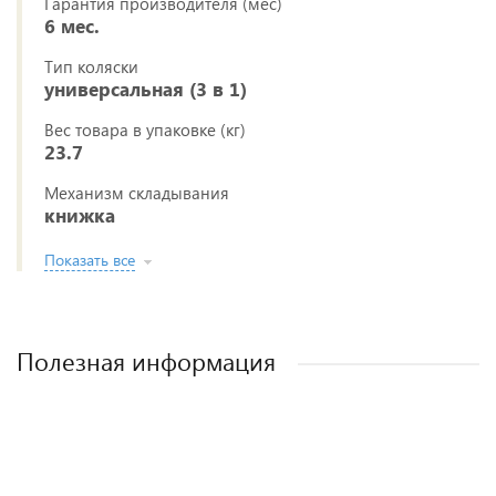
Гарантия производителя (мес)
6 мес.
Тип коляски
универсальная (3 в 1)
Вес товара в упаковке (кг)
23.7
Механизм складывания
книжка
Показать все
Полезная информация
Полезные аксессуары для малышей и
Рейтинг колясок для новорожденных
Виды колясок и чем они отличаются.
Как выбрать детскую коляску для
новорожденного?
мам.