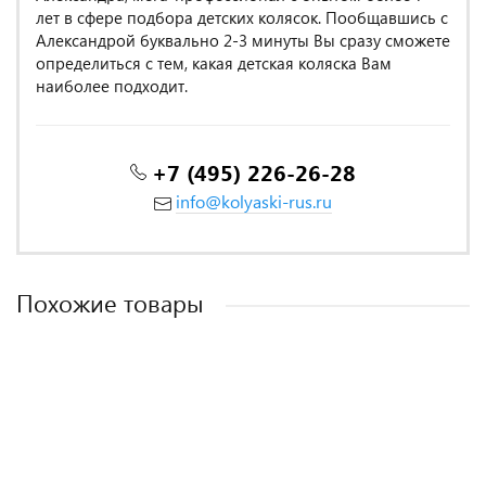
лет в сфере подбора детских колясок. Пообщавшись с
Александрой буквально 2-3 минуты Вы сразу сможете
определиться с тем, какая детская коляска Вам
наиболее подходит.
+7 (495) 226-26-28
info@kolyaski-rus.ru
Похожие товары
MADE IN POLAND
MADE IN ITALY
MADE IN POLAND
MADE IN POLAND
MADE IN POLAND
MADE IN POLAND
-13%