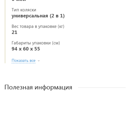
Тип коляски
универсальная (2 в 1)
Вес товара в упаковке (кг)
21
Габариты упаковки (см)
94 х 60 х 55
Показать все
Полезная информация
Лучшие детские коляски 2-в-1. Рейтинг и
Рейтинг прогулочных колясок для зимы
Рейтинг колясок для новорожденных
Как выбрать детскую коляску для
новорожденного?
рекомендации.