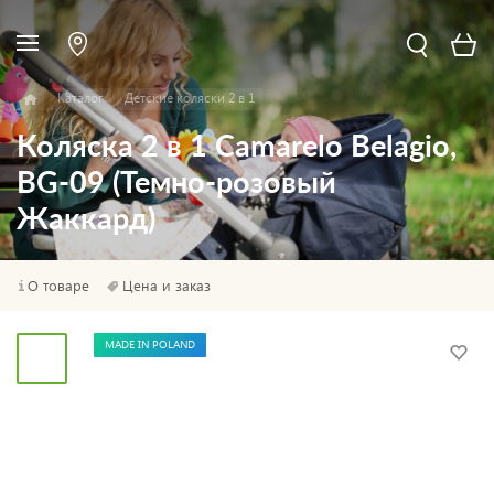
Каталог
Детские коляски 2 в 1
Коляска 2 в 1 Camarelo Belagio,
BG-09 (Темно-розовый
Жаккард)
О товаре
Цена и заказ
MADE IN POLAND