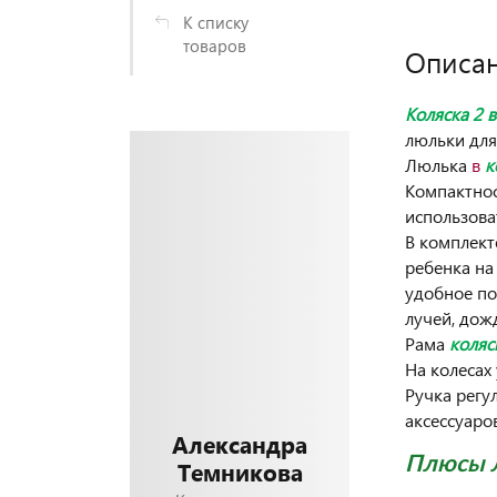
К списку
товаров
Описа
Коляска 2 
люльки для
Люлька
в
к
Компактнос
использова
В комплект
ребенка на
удобное по
лучей, дожд
Рама
коляс
На колесах
Ручка регу
аксессуаров
Александра
Плюсы 
Темникова