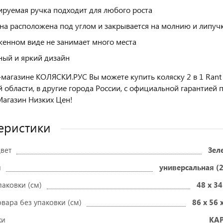
ируемая ручка подходит для любого роста
на расположена под углом и закрывается на молнию и липучк
женном виде не занимает много места
ный и яркий дизайн
-магазине КОЛЯСКИ.РУС Вы можете купить коляску 2 в 1 Rant 
 области, в другие города России, с официальной гарантие
агазин Низких Цен!
еристики
вет
Зел
и
универсальная (2
паковки (см)
48 x 34
вара без упаковки (см)
86 x 56 
ки
КА