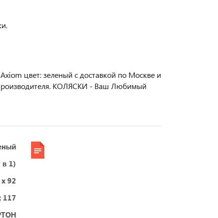
и.
Axiom цвет: зеленый с доставкой по Москве и
й производителя. КОЛЯСКИ - Ваш Любимый
еный
 в 1)
 x 92
x 117
РТОН