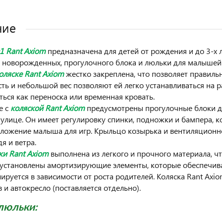
ние
в1 Rant Axiom
предназначена для детей от рождения и до 3-х ле
 новорожденных, прогулочного блока и люльки для малышей
оляске Rant Axiom
жестко закреплена, что позволяет правиль
ть и небольшой вес позволяют ей легко устанавливаться на р
ться как переноска или временная кровать.
е с
коляской Rant Axiom
предусмотрены прогулочные блоки д
 улице. Он имеет регулировку спинки, подножки и бампера, 
ложение малыша для игр. Крыльцо козырька и вентиляцион
я и ветра.
ки Rant Axiom
выполнена из легкого и прочного материала, чт
 установлены амортизирующие элементы, которые обеспечива
лируется в зависимости от роста родителей. Коляска Rant Ax
 и автокресло (поставляется отдельно).
люльки: