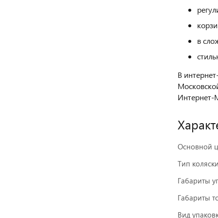
регул
корзи
в сло
стиль
В интернет
Московской
Интернет-М
Характ
Основной ц
Тип коляск
Габариты у
Габариты то
Вид упаков