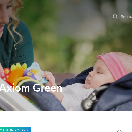
Личны
 Axiom Green
MADE IN POLAND