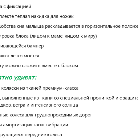
а с фиксацией
плекте теплая накидка для ножек
добства сна малыша раскладывается в горизонтальное полож
ировка блока (лицом к маме, лицом к миру)
гивающейся бампер
жка легко моется
ку можно сложить вместе с блоком
ятно удивят:
 коляски из тканей премиум-класса
, выполненные из ткани со специальной пропиткой и с защито
адков, ветра и интенсивного солнца
ные колеса для труднопроходимых дорог
я амортизация гасит вибрации
рующиеся передние колеса