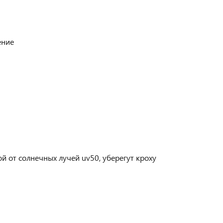
ение
й от солнечных лучей uv50, уберегут кроху