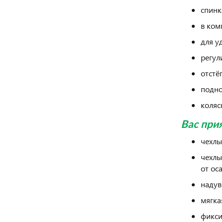
спинк
в ком
для у
регул
отстё
подно
коляс
Вас при
чехлы
чехлы
от ос
надув
мягка
фикси