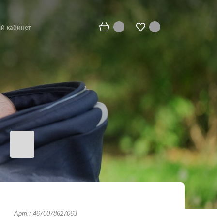
й кабинет
Арт.: 4670078627063