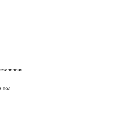
резиненная
а пол