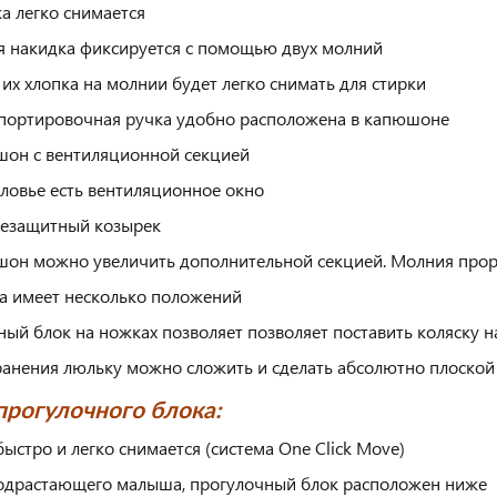
а легко снимается
я накидка фиксируется с помощью двух молний
 их хлопка на молнии будет легко снимать для стирки
портировочная ручка удобно расположена в капюшоне
он с вентиляционной секцией
оловье есть вентиляционное окно
езащитный козырек
он можно увеличить дополнительной секцией. Молния про
а имеет несколько положений
ный блок на ножках позволяет позволяет поставить коляску н
ранения люльку можно сложить и сделать абсолютно плоской
рогулочного блока:
быстро и легко снимается (система One Click Move)
одрастающего малыша, прогулочный блок расположен ниже