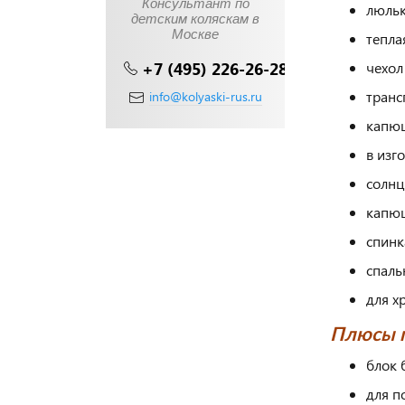
Консультант по
люльк
детским коляскам в
Москве
тепла
+7 (495) 226-26-28
чехол
транс
info@kolyaski-rus.ru
капюш
в изг
солнц
капюш
спинк
спаль
для х
Плюсы п
блок 
для п