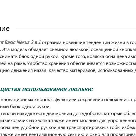
ние
t Basic Nexus
2 в 1
отразила новейшие тенденции жизни в го
. Эта модель обладает съемной люлькой, оснащенной кнопка
снимать блок одной рукой. Кроме того, коляска оснащена ам
ей на раме. Удобство хранения обеспечивается возможность
цию движения назад. Качество материалов, использованных д
ества использования люльки:
инновационных кнопок с функцией сохранения положения, пр
ьный блок одной рукой.
а теплой накидке есть две молнии для удобства, которые обл
ий чехольчик из хлопка также имеет молнию для упрощенного
оснащен удобной ручкой для транспортировки, чтобы избежа
также имеет вентиляционную секцию и окно для проветриван