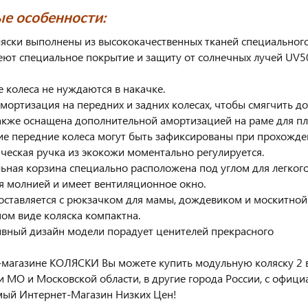
е особенности:
ляски выполнены из высококачественных тканей специального
еют специальное покрытие и защиту от солнечных лучей UV5
е колеса не нуждаются в накачке.
амортизация на передних и задних колесах, чтобы смягчить 
акже оснащена дополнительной амортизацией на раме для пл
е передние колеса могут быть зафиксированы при прохожде
ическая ручка из экокожи моментально регулируется.
льная корзина специально расположена под углом для легког
я молнией и имеет вентиляционное окно.
поставляется с рюкзачком для мамы, дождевиком и москитной 
ном виде коляска компактна.
ивный дизайн модели порадует ценителей прекрасного
-магазине КОЛЯСКИ Вы можете купить модульную коляску 2 в 1
и МО и Московской области, в другие города России, с офиц
ый Интернет-Магазин Низких Цен!