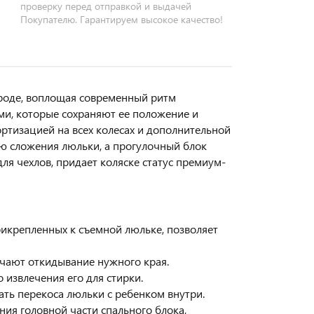
проверку перед отправкой и выдачей
Покупателю. Гарантируем высокое качество!
роде, воплощая современный ритм
ми, которые сохраняют ее положение и
ортизацией на всех колесах и дополнительной
ю сложения люльки, а прогулочный блок
ля чехлов, придает коляске статус премиум-
икрепленных к съемной люльке, позволяет
егчают откидывание нужного края.
 извлечения его для стирки.
ть перекоса люльки с ребенком внутри.
ия головной части спального блока,