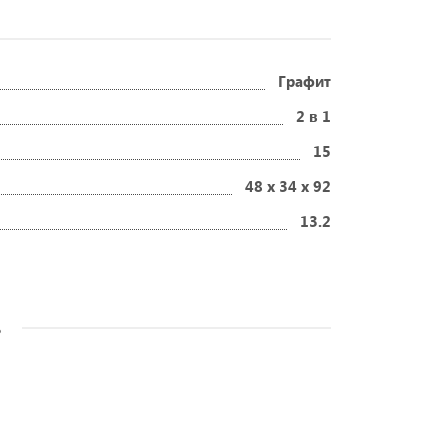
Графит
2 в 1
15
48 x 34 x 92
13.2
s