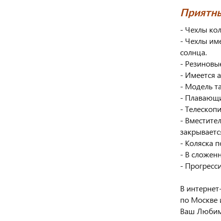
Приятны
- Чехлы ко
- Чехлы им
солнца.
- Резиновы
- Имеется 
- Модель т
- Плавающи
- Телескоп
- Вместите
закрываетс
- Коляска 
- В сложен
- Прогресс
В интернет
по Москве 
Ваш Любим