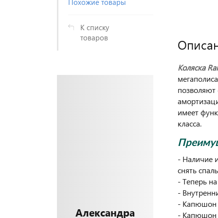
Похожие товары
К списку
товаров
Описа
Коляска Ran
мегаполиса
позволяют 
амортизаци
имеет функ
класса.
Преимущ
- Наличие 
снять спал
- Теперь н
- Внутренн
- Капюшон 
Александра
- Капюшон 