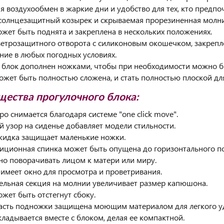
я воздухообмен в жаркие дни и удобство для тех, кто предпо
солнцезащитный козырек и скрываемая прорезиненная молния
ожет быть поднята и закреплена в нескольких положениях.
ветрозащитного отворота с силиконовым окошечком, закреп
ние в любых погодных условиях.
 блок дополнен ножками, чтобы при необходимости можно бы
ожет быть полностью сложена, и стать полностью плоской дл
ества прогулочного блока:
ро снимается благодаря системе "one click move".
й узор на сиденье добавляет модели стильности.
акидка защищает маленькие ножки.
иционная спинка может быть опущена до горизонтального п
но поворачивать лицом к матери или миру.
имеет окно для просмотра и проветривания.
ельная секция на молнии увеличивает размер капюшона.
ожет быть отстегнут сбоку.
асть подножки защищена моющим материалом для легкого уд
кладывается вместе с блоком, делая ее компактной.