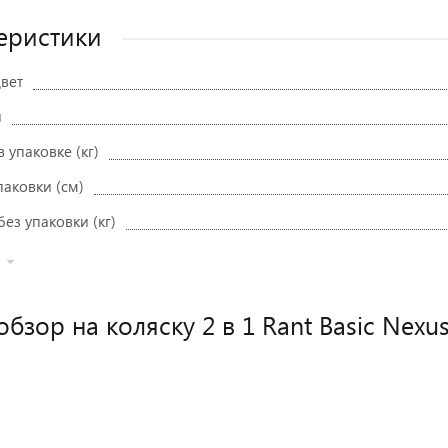
еристики
вет
и
в упаковке (кг)
паковки (см)
без упаковки (кг)
бзор на коляску 2 в 1 Rant Basic Nexu