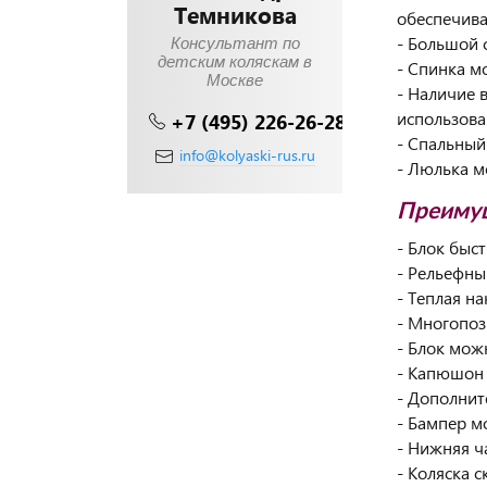
Темникова
обеспечива
- Большой 
Консультант по
детским коляскам в
- Спинка м
Москве
- Наличие 
использова
+7 (495) 226-26-28
- Спальный
info@kolyaski-rus.ru
- Люлька м
Преимущ
- Блок быст
- Рельефны
- Теплая н
- Многопоз
- Блок мож
- Капюшон 
- Дополнит
- Бампер м
- Нижняя ч
- Коляска с