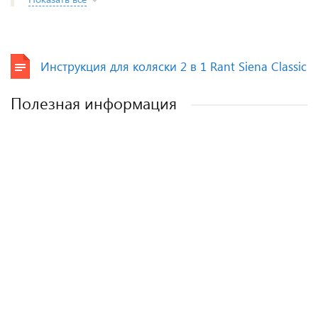
Инструкция для коляски 2 в 1 Rant Siena Classic
Полезная информация
Лучшие детские коляски 2-в-1. Рейтинг и
Рейтинг прогулочных колясок для зимы
Рейтинг колясок для новорожденных
Как выбрать детскую коляску для
новорожденного?
рекомендации.