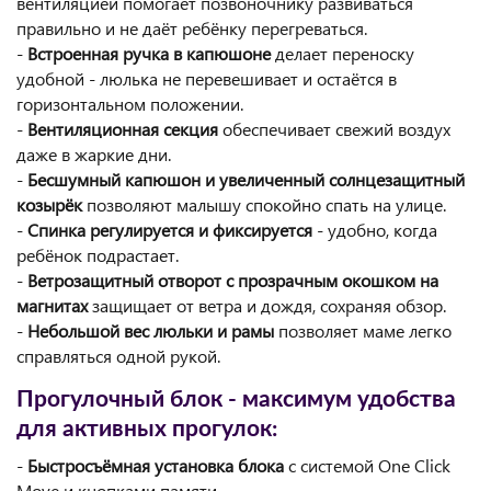
вентиляцией помогает позвоночнику развиваться
правильно и не даёт ребёнку перегреваться.
-
Встроенная ручка в капюшоне
делает переноску
удобной - люлька не перевешивает и остаётся в
горизонтальном положении.
-
Вентиляционная секция
обеспечивает свежий воздух
даже в жаркие дни.
-
Бесшумный капюшон и увеличенный солнцезащитный
козырёк
позволяют малышу спокойно спать на улице.
-
Спинка регулируется и фиксируется
- удобно, когда
ребёнок подрастает.
-
Ветрозащитный отворот с прозрачным окошком на
магнитах
защищает от ветра и дождя, сохраняя обзор.
-
Небольшой вес люльки и рамы
позволяет маме легко
справляться одной рукой.
Прогулочный блок - максимум удобства
для активных прогулок:
-
Быстросъёмная установка блока
с системой One Click
Move и кнопками памяти.