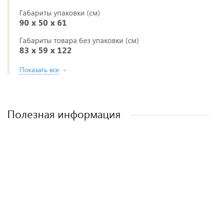
Габариты упаковки (см)
90 x 50 x 61
Габариты товара без упаковки (см)
83 x 59 x 122
Показать все
Полезная информация
Лучшие детские коляски 2-в-1. Рейтинг и
Рейтинг прогулочных колясок для зимы
Рейтинг колясок для новорожденных
Как выбрать детскую коляску для
новорожденного?
рекомендации.