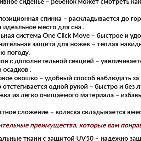
сивное сиденье
– ребенок может смотреть как
позиционная спинка
– раскладывается до го
 идеальное место для сна .
льная система One Click Move
– быстрое и удо
нительная защита для ножек
– теплая накид
ю погоду.
он с дополнительной секцией
– увеличивает
 осадков .
овое окошко
– удобный способ наблюдать за
р отстегивается одной рукой
– быстро и без 
жка из легко очищаемого материала
– избавь
ктное сложение
– коляска складывается вме
тельные преимущества, которые вам понрав
альные ткани с защитой UV50
– надежно защ