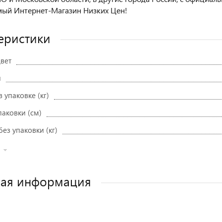
ый Интернет-Магазин Низких Цен!
еристики
вет
и
в упаковке (кг)
паковки (см)
без упаковки (кг)
ная информация