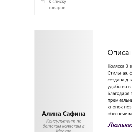
К списку
товаров
Описа
Коляска 3 
Стильная, 
создана дл
удобство в
Благодаря 
премиальны
кнопок поз
Алина Сафина
обеспечива
Консультант по
Люлька:
детским коляскам в
Москве