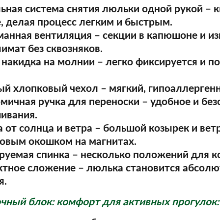
льная система снятия люльки одной рукой
– к
, делая процесс легким и быстрым.
манная вентиляция
– секции в капюшоне и и
имат без сквозняков.
я накидка на молнии
– легко фиксируется и п
ый хлопковый чехол
– мягкий, гипоаллергенн
омичная ручка для переноски
– удобное и бе
ивания.
а от солнца и ветра
– большой козырек и вет
овым окошком на магнитах.
ируемая спинка
– несколько положений для 
ктное сложение
– люлька становится абсолю
я.
чный блок: комфорт для активных прогулок: