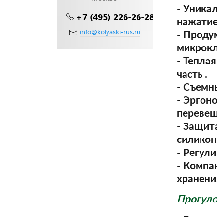
- Уника
+7 (495) 226-26-28
нажатие
info@kolyaski-rus.ru
- Проду
микрокл
- Тепла
часть .
- Съемн
- Эргон
перевеш
- Защит
силикон
- Регул
- Компа
хранени
Прогуло