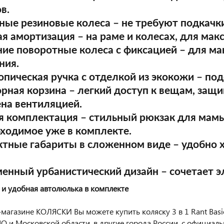
в.
ные резиновые колеса
– не требуют подкачк
ая амортизация
– на раме и колесах, для мак
ние поворотные колеса с фиксацией
– для ма
ния.
копическая ручка с отделкой из экокожи
– под
орная корзина
– легкий доступ к вещам, защи
на вентиляцией.
ая комплектация
– стильный рюкзак для мамы
бходимое уже в комплекте.
ктные габариты в сложенном виде
– удобно х
менный урбанистический дизайн
– сочетает э
 и удобная автолюлька в комплекте
-магазине КОЛЯСКИ Вы можете купить коляску 3 в 1 Rant Basic
О и Московской области, в другие города России, с официал