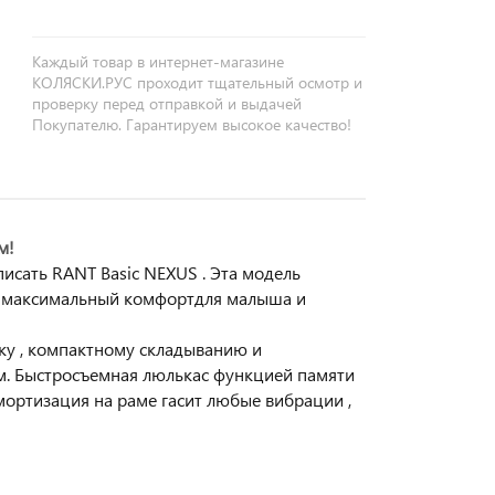
Каждый товар в интернет-магазине
КОЛЯСКИ.РУС проходит тщательный осмотр и
проверку перед отправкой и выдачей
Покупателю. Гарантируем высокое качество!
м!
исать RANT Basic NEXUS . Эта модель
 , максимальный комфортдля малыша и
ку , компактному складыванию и
м. Быстросъемная люлькас функцией памяти
мортизация на раме гасит любые вибрации ,