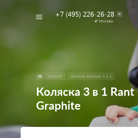
+7 (495) 226-26-28
Например,
Москва
Найти
коляска
в каталоге
для
двойни
Каталог
Детские коляски 3 в 1
Коляска 3 в 1 Rant
Graphite