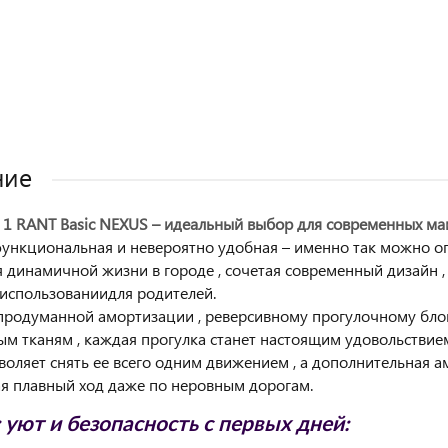
ние
в 1 RANT Basic NEXUS – идеальный выбор для современных ма
функциональная и невероятно удобная – именно так можно оп
я динамичной жизни в городе , сочетая современный дизайн
 использованиидля родителей.
продуманной амортизации , реверсивному прогулочному бло
м тканям , каждая прогулка станет настоящим удовольствие
воляет снять ее всего одним движением , а дополнительная а
я плавный ход даже по неровным дорогам.
 уют и безопасность с первых дней: