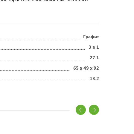
Графит
3 в 1
27.1
65 x 49 x 92
13.2