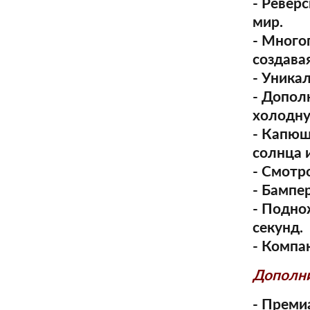
- Ревер
мир.
- Много
создавая
- Уника
- Допол
холодну
- Капюш
солнца и
- Смотр
- Бампе
- Подно
секунд.
- Компа
Дополни
- Преми