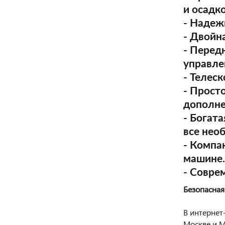
и осадко
- Надеж
- Двойн
- Перед
управле
- Телес
- Прост
дополне
- Богат
все нео
- Компа
машине.
- Совре
Безопасная
В интернет
Москве и М