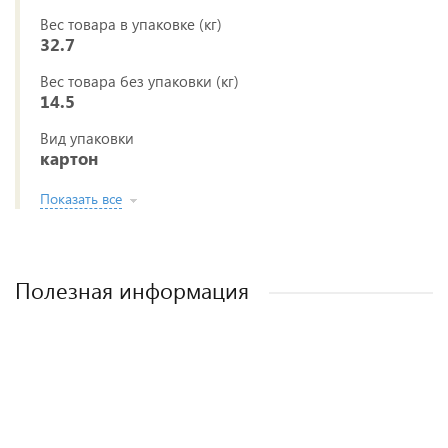
Вес товара в упаковке (кг)
32.7
Вес товара без упаковки (кг)
14.5
Вид упаковки
картон
Показать все
Полезная информация
Полезные аксессуары для малышей и
Рейтинг колясок для новорожденных
Виды колясок и чем они отличаются.
Как выбрать детскую коляску для
новорожденного?
мам.